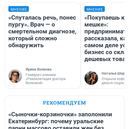
МНЕНИЕ
МНЕНИЕ
«Спуталась речь, понес
«Покупаешь ко
пургу». Врач — о
мешке»:
смертельном диагнозе,
предпринимат
который сложно
рассказала, как
обнаружить
самом деле ус
бизнес со скл
дешевых това
Ирина Волкова
Наталья Шорох
Главврач клиники
«Реабилитация доктора
Открыла кофейн
Волковой»
деньги соцразв
РЕКОМЕНДУЕМ
«Сыночки-корзиночки» заполонили
Екатеринбург: почему уральские
парни массово оставили жен без