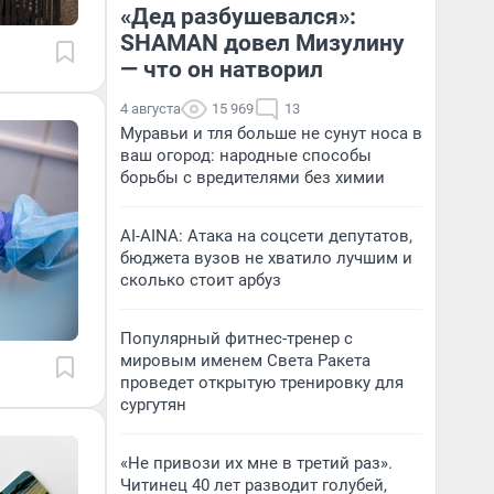
«Дед разбушевался»:
SHAMAN довел Мизулину
— что он натворил
4 августа
15 969
13
Муравьи и тля больше не сунут носа в
ваш огород: народные способы
борьбы с вредителями без химии
AI-AINA: Атака на соцсети депутатов,
бюджета вузов не хватило лучшим и
сколько стоит арбуз
Популярный фитнес-тренер с
мировым именем Света Ракета
проведет открытую тренировку для
сургутян
«Не привози их мне в третий раз».
Читинец 40 лет разводит голубей,