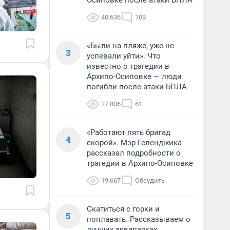
Осиповке после атаки БПЛА
40 636
109
«Были на пляже, уже не
3
успевали уйти». Что
известно о трагедии в
Архипо-Осиповке — люди
погибли после атаки БПЛА
27 806
61
«Работают пять бригад
4
скорой». Мэр Геленджика
рассказал подробности о
трагедии в Архипо-Осиповке
19 667
Обсудить
Скатиться с горки и
5
поплавать. Рассказываем о
лучших аквапарках