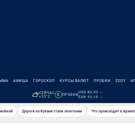
АММА
АФИША
ГОРОСКОП
КУРСЫ ВАЛЮТ
ПРОБКИ
ZODY
И
USD 80,93
СЕЙЧАС
0
ПРОБКИ
+23°C
EUR 93,19
омойкой
Дороги на Кубани стали золотыми
Что происходит в Архип