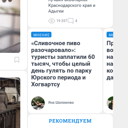
Краснодарского края и
Адыгеи
19 337
4
МНЕНИЕ
МНЕНИЕ
«Сливочное пиво
Продаш
разочаровало»:
возьмут
туристы заплатили 60
нам го
тысяч, чтобы целый
налого
день гулять по парку
коснет
Юрского периода и
даже р
Хогвартсу
Яна Шаламова
Ан
РЕКОМЕНДУЕМ