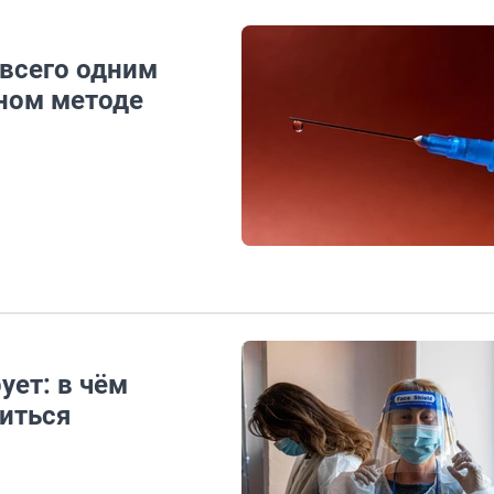
 всего одним
вном методе
ует: в чём
зиться