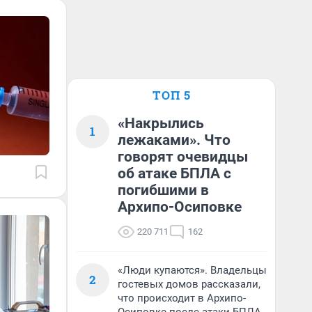
ТОП 5
«Накрылись
1
лежаками». Что
говорят очевидцы
об атаке БПЛА с
погибшими в
Архипо-Осиповке
220 711
162
«Люди купаются». Владельцы
2
гостевых домов рассказали,
что происходит в Архипо-