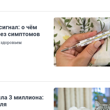
игнал: о чём
без симптомов
 здоровьем
ла 3 миллиона:
аля