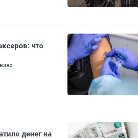
аксеров: что
ениях
атило денег на