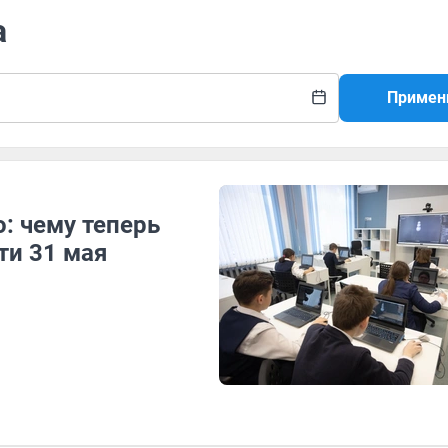
а
Примен
: чему теперь
ти 31 мая