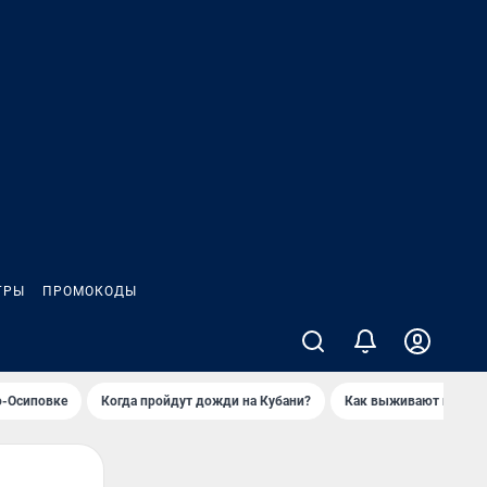
ГРЫ
ПРОМОКОДЫ
о-Осиповке
Когда пройдут дожди на Кубани?
Как выживают продавц