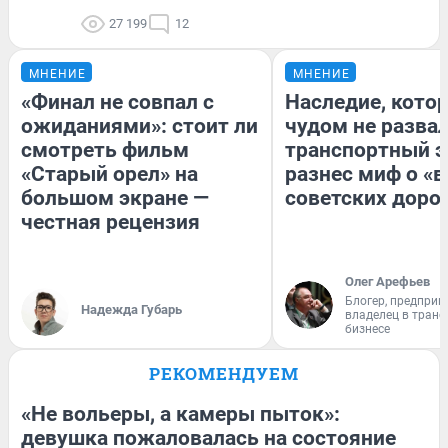
27 199
12
МНЕНИЕ
МНЕНИЕ
«Финал не совпал с
Наследие, кото
ожиданиями»: стоит ли
чудом не разва
смотреть фильм
транспортный э
«Старый орел» на
разнес миф о «
большом экране —
советских доро
честная рецензия
Олег Арефьев
Блогер, предприн
Надежда Губарь
владелец в тран
бизнесе
РЕКОМЕНДУЕМ
«Не вольеры, а камеры пыток»:
девушка пожаловалась на состояние