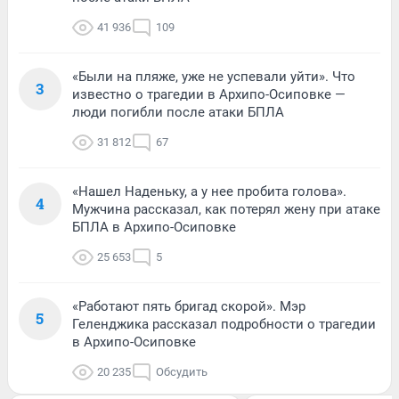
41 936
109
«Были на пляже, уже не успевали уйти». Что
3
известно о трагедии в Архипо-Осиповке —
люди погибли после атаки БПЛА
31 812
67
«Нашел Наденьку, а у нее пробита голова».
4
Мужчина рассказал, как потерял жену при атаке
БПЛА в Архипо-Осиповке
25 653
5
«Работают пять бригад скорой». Мэр
5
Геленджика рассказал подробности о трагедии
в Архипо-Осиповке
20 235
Обсудить