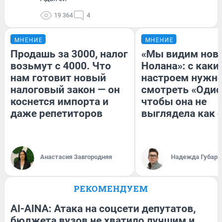
19 364
4
МНЕНИЕ
МНЕНИЕ
Продашь за 3000, налог
«Мы видим нов
возьмут с 4000. Что
Нолана»: с каки
нам готовит новый
настроем нужн
налоговый закон — он
смотреть «Одис
коснется импорта и
чтобы она не
даже репетиторов
выглядела как 
Анастасия Завгородняя
Надежда Губарь
РЕКОМЕНДУЕМ
AI-AINA: Атака на соцсети депутатов,
бюджета вузов не хватило лучшим и