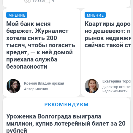
19 335
4
МНЕНИЕ
МНЕНИЕ
Мой банк меня
Квартиры доро
бережет. Журналист
но дешевеют: п
хотела снять 200
рынок недвижи
тысяч, чтобы погасить
сейчас такой с
кредит, — к ней домой
приехала служба
безопасности
Екатерина Тороп
Ксения Владимирская
директор агентст
Автор мнения
недвижимости
РЕКОМЕНДУЕМ
Уроженка Волгограда выиграла
миллион, купив лотерейный билет за 20
рублей