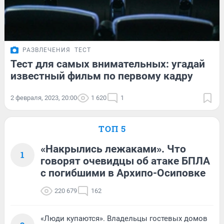
РАЗВЛЕЧЕНИЯ
ТЕСТ
Тест для самых внимательных: угадай
известный фильм по первому кадру
2 февраля, 2023, 20:00
1 620
1
ТОП 5
«Накрылись лежаками». Что
1
говорят очевидцы об атаке БПЛА
с погибшими в Архипо-Осиповке
220 679
162
«Люди купаются». Владельцы гостевых домов