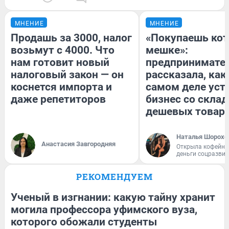
МНЕНИЕ
МНЕНИЕ
Продашь за 3000, налог
«Покупаешь кот
возьмут с 4000. Что
мешке»:
нам готовит новый
предпринимате
налоговый закон — он
рассказала, как
коснется импорта и
самом деле уст
даже репетиторов
бизнес со скла
дешевых товар
Наталья Шорохо
Анастасия Завгородняя
Открыла кофейну
деньги соцразви
РЕКОМЕНДУЕМ
Ученый в изгнании: какую тайну хранит
могила профессора уфимского вуза,
которого обожали студенты