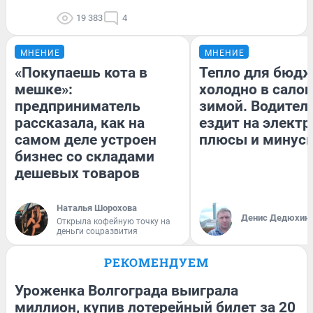
19 383
4
МНЕНИЕ
МНЕНИЕ
«Покупаешь кота в
Тепло для бюдж
мешке»:
холодно в сало
предприниматель
зимой. Водитель
рассказала, как на
ездит на электр
самом деле устроен
плюсы и минус
бизнес со складами
дешевых товаров
Наталья Шорохова
Денис Дедюхин
Открыла кофейную точку на
деньги соцразвития
РЕКОМЕНДУЕМ
Уроженка Волгограда выиграла
миллион, купив лотерейный билет за 20