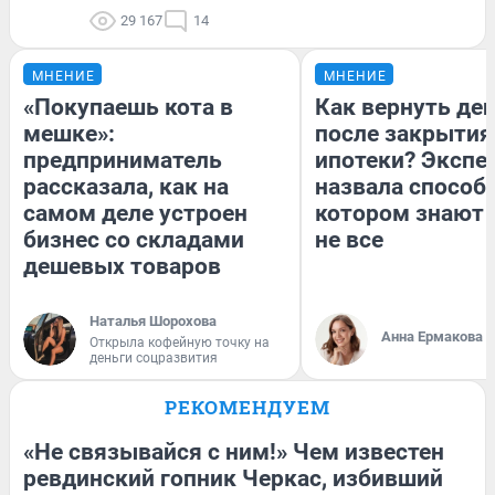
29 167
14
МНЕНИЕ
МНЕНИЕ
«Покупаешь кота в
Как вернуть де
мешке»:
после закрытия
предприниматель
ипотеки? Экспе
рассказала, как на
назвала способ,
самом деле устроен
котором знают 
бизнес со складами
не все
дешевых товаров
Наталья Шорохова
Анна Ермакова
Открыла кофейную точку на
деньги соцразвития
РЕКОМЕНДУЕМ
«Не связывайся с ним!» Чем известен
ревдинский гопник Черкас, избивший