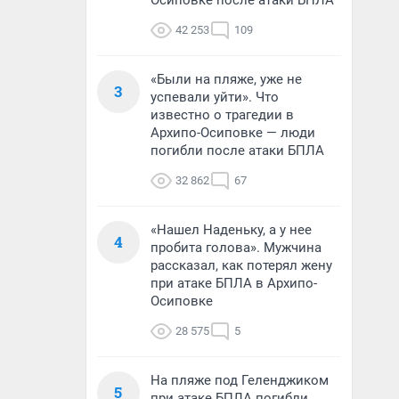
Осиповке после атаки БПЛА
42 253
109
«Были на пляже, уже не
3
успевали уйти». Что
известно о трагедии в
Архипо-Осиповке — люди
погибли после атаки БПЛА
32 862
67
«Нашел Наденьку, а у нее
4
пробита голова». Мужчина
рассказал, как потерял жену
при атаке БПЛА в Архипо-
Осиповке
28 575
5
На пляже под Геленджиком
5
при атаке БПЛА погибли