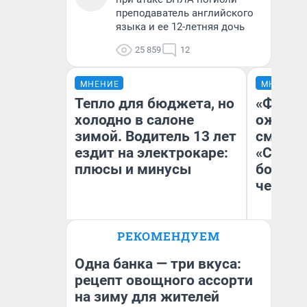
преподаватель английского
языка и ее 12-летняя дочь
25 859
12
МНЕНИЕ
МНЕНИЕ
Тепло для бюджета, но
«Финал
холодно в салоне
ожидан
зимой. Водитель 13 лет
смотре
ездит на электрокаре:
«Стары
плюсы и минусы
большо
честна
РЕКОМЕНДУЕМ
Денис Дедюхин
На
Одна банка — три вкуса:
рецепт овощного ассорти
на зиму для жителей