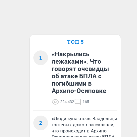
ТОП 5
«Накрылись
1
лежаками». Что
говорят очевидцы
об атаке БПЛА с
погибшими в
Архипо-Осиповке
224 432
165
«Люди купаются». Владельцы
2
гостевых домов рассказали,
что происходит в Архипо-