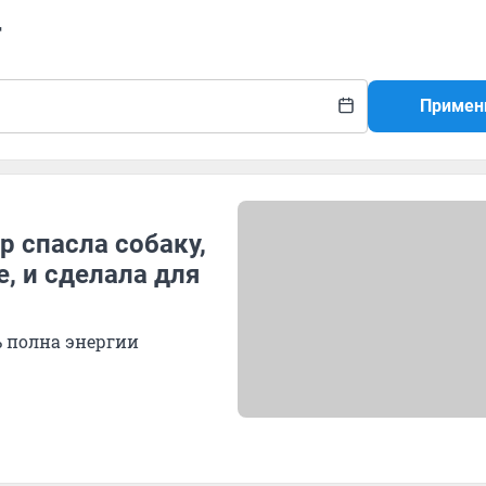
г
Примен
р спасла собаку,
, и сделала для
ь полна энергии