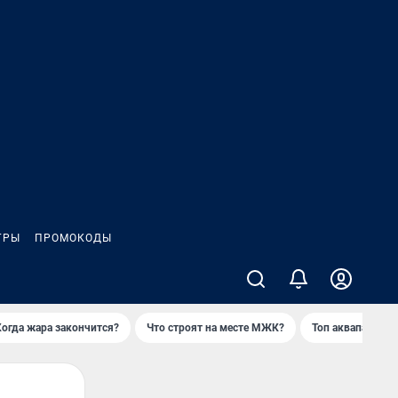
ГРЫ
ПРОМОКОДЫ
Когда жара закончится?
Что строят на месте МЖК?
Топ аквапарков 