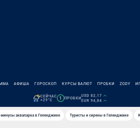
АММА
АФИША
ГОРОСКОП
КУРСЫ ВАЛЮТ
ПРОБКИ
ZODY
И
USD 82,17
СЕЙЧАС
1
ПРОБКИ
+29°C
EUR 94,84
 минусы аквапарка в Геленджике
Туристы и сирены в Геленджике