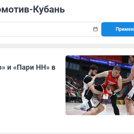
омотив-Кубань
Примен
» и «Пари НН» в