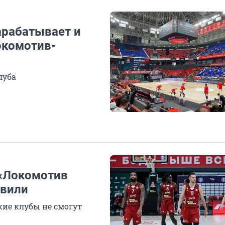
арабатывает и
окомотив-
луба
 «Локомотив
овили
кие клубы не смогут