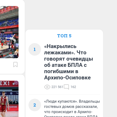
ТОП 5
«Накрылись
1
лежаками». Что
говорят очевидцы
об атаке БПЛА с
погибшими в
Архипо-Осиповке
221 561
162
«Люди купаются». Владельцы
2
гостевых домов рассказали,
что происходит в Архипо-