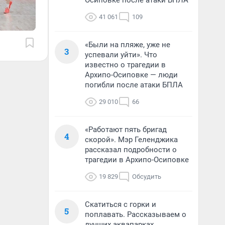
Осиповке после атаки БПЛА
41 061
109
«Были на пляже, уже не
3
успевали уйти». Что
известно о трагедии в
Архипо-Осиповке — люди
погибли после атаки БПЛА
29 010
66
«Работают пять бригад
4
скорой». Мэр Геленджика
рассказал подробности о
трагедии в Архипо-Осиповке
19 829
Обсудить
Скатиться с горки и
5
поплавать. Рассказываем о
лучших аквапарках