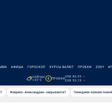
АММА
АФИША
ГОРОСКОП
КУРСЫ ВАЛЮТ
ПРОБКИ
ZODY
И
USD 80,93
СЕЙЧАС
4
ПРОБКИ
+33°C
EUR 93,19
К?
Фабрика «Александрия» закрывается?
Геленджик назвали помо