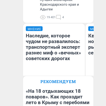
Краснодарского края и
Адыгеи
19 401
4
МНЕНИЕ
МНЕНИЕ
Наследие, которое
Кварти
чудом не развалилось:
но деш
транспортный эксперт
рынок 
разнес миф о «вечных»
сейчас
советских дорогах
Олег Арефьев
РЕКОМЕНДУЕМ
Ек
Блогер, предприниматель,
владелец в транспортном
ди
бизнесе
не
«На 18 отдыхающих 18
поваров». Как проходит
лето в Крыму с перебоями