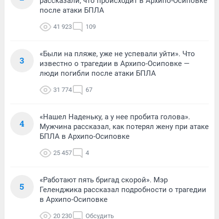
рассказали, что происходит в Архипо-Осиповке
после атаки БПЛА
41 923
109
«Были на пляже, уже не успевали уйти». Что
3
известно о трагедии в Архипо-Осиповке —
люди погибли после атаки БПЛА
31 774
67
«Нашел Наденьку, а у нее пробита голова».
4
Мужчина рассказал, как потерял жену при атаке
БПЛА в Архипо-Осиповке
25 457
4
«Работают пять бригад скорой». Мэр
5
Геленджика рассказал подробности о трагедии
в Архипо-Осиповке
20 230
Обсудить