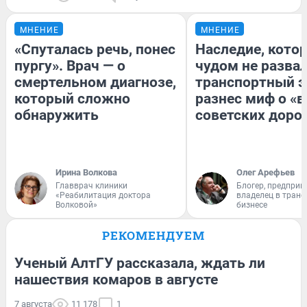
МНЕНИЕ
МНЕНИЕ
«Спуталась речь, понес
Наследие, кото
пургу». Врач — о
чудом не разва
смертельном диагнозе,
транспортный э
который сложно
разнес миф о «
обнаружить
советских доро
Ирина Волкова
Олег Арефьев
Главврач клиники
Блогер, предприн
«Реабилитация доктора
владелец в тран
Волковой»
бизнесе
РЕКОМЕНДУЕМ
Ученый АлтГУ рассказала, ждать ли
нашествия комаров в августе
7 августа
11 178
1