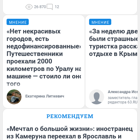
26 870
12
МНЕНИЕ
МНЕНИЕ
«Нет некрасивых
«За неделю две
городов, есть
были страшные
недофинансированные».
туристка расска
Путешественники
отдыхе в Крым
проехали 2000
километров по Уралу на
машине — стоило ли оно
того
Александра Исм
Екатерина Литкевич
заместитель глав
редактора 63.RU
РЕКОМЕНДУЕМ
«Мечтал о большой жизни»: иностранец
из Камеруна переехал в Ярославль и