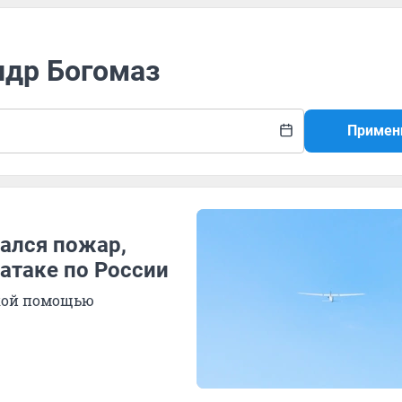
ндр Богомаз
Примен
чался пожар,
 атаке по России
ской помощью