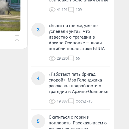
Осиповке после атаки БПЛА
41 191
109
«Были на пляже, уже не
3
успевали уйти». Что
известно о трагедии в
Архипо-Осиповке — люди
погибли после атаки БПЛА
29 280
66
«Работают пять бригад
4
скорой». Мэр Геленджика
рассказал подробности о
трагедии в Архипо-Осиповке
19 887
Обсудить
Скатиться с горки и
5
поплавать. Рассказываем о
лучших аквапарках