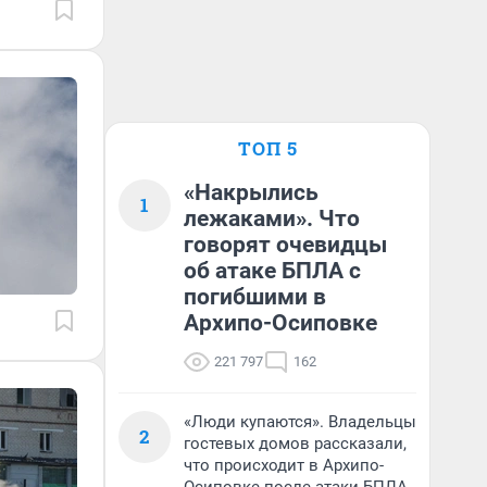
ТОП 5
«Накрылись
1
лежаками». Что
говорят очевидцы
об атаке БПЛА с
погибшими в
Архипо-Осиповке
221 797
162
«Люди купаются». Владельцы
2
гостевых домов рассказали,
что происходит в Архипо-