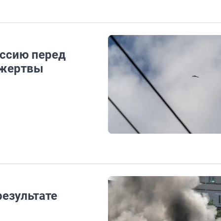
оссию перед
 жертвы
результате