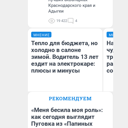
Краснодарского края и
Адыгеи
19 422
4
МНЕНИЕ
МНЕНИЕ
Тепло для бюджета, но
Наслед
холодно в салоне
чудом 
зимой. Водитель 13 лет
трансп
ездит на электрокаре:
разнес
плюсы и минусы
советс
Ол
РЕКОМЕНДУЕМ
Бл
Денис Дедюхин
вл
би
«Меня бесила моя роль»:
как сегодня выглядит
Пуговка из «Папиных