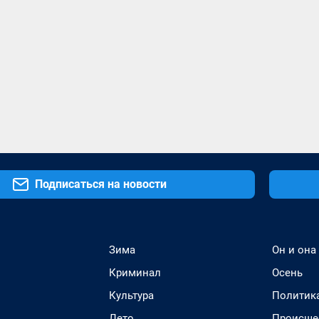
Подписаться на новости
Зима
Он и она
Криминал
Осень
Культура
Политик
Лето
Происше