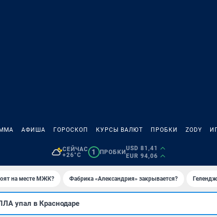
АММА
АФИША
ГОРОСКОП
КУРСЫ ВАЛЮТ
ПРОБКИ
ZODY
И
USD 81,41
СЕЙЧАС
1
ПРОБКИ
+26°C
EUR 94,06
роят на месте МЖК?
Фабрика «Александрия» закрывается?
Гелендж
ПЛА упал в Краснодаре