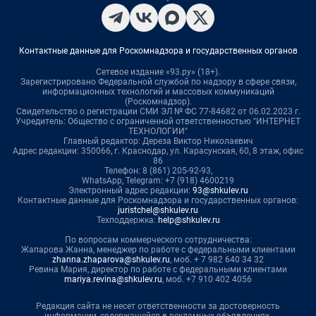
Контактные данные для Роскомнадзора и государственных органов
Сетевое издание «93.ру» (18+).
Зарегистрировано Федеральной службой по надзору в сфере связи,
информационных технологий и массовых коммуникаций
(Роскомнадзор).
Свидетельство о регистрации СМИ ЭЛ № ФС 77-84682 от 06.02.2023 г.
Учредитель: Общество с ограниченной ответственностью "ИНТЕРНЕТ
ТЕХНОЛОГИИ"
Главный редактор: Дереза Виктор Николаевич
Адрес редакции: 350066, г. Краснодар, ул. Карасунская, 60, 8 этаж, офис
86
Телефон: 8 (861) 205-92-93,
WhatsApp, Telegram: +7 (918) 4600219
Электронный адрес редакции:
93@shkulev.ru
Контактные данные для Роскомнадзора и государственных органов:
juristchel@shkulev.ru
Техподдержка:
help@shkulev.ru
По вопросам коммерческого сотрудничества:
Жапарова Жанна, менеджер по работе с федеральными клиентами
zhanna.zhaparova@shkulev.ru
, моб. + 7 982 640 34 32
Ревина Мария, директор по работе с федеральными клиентами
mariya.revina@shkulev.ru
, моб. +7 910 402 4056
Редакция сайта не несет ответственности за достоверность
информации, содержащейся в рекламных объявлениях.