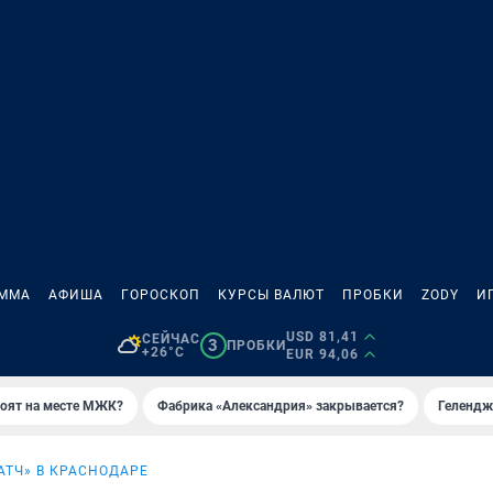
АММА
АФИША
ГОРОСКОП
КУРСЫ ВАЛЮТ
ПРОБКИ
ZODY
И
USD 81,41
СЕЙЧАС
3
ПРОБКИ
+26°C
EUR 94,06
роят на месте МЖК?
Фабрика «Александрия» закрывается?
Гелендж
АТЧ» В КРАСНОДАРЕ