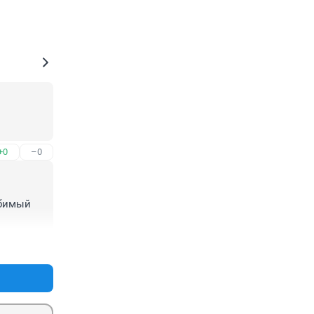
+0
–0
бимый 
+1
–0