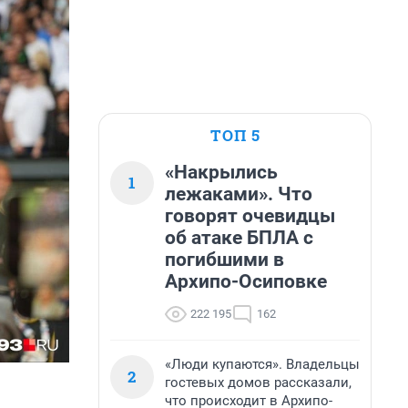
ТОП 5
«Накрылись
1
лежаками». Что
говорят очевидцы
об атаке БПЛА с
погибшими в
Архипо-Осиповке
222 195
162
«Люди купаются». Владельцы
2
гостевых домов рассказали,
что происходит в Архипо-