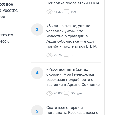
Осиповке после атаки БПЛА
личное
 России,
41 379
109
оей
«Были на пляже, уже не
3
успевали уйти». Что
это их
известно о трагедии в
есс».
Архипо-Осиповке — люди
погибли после атаки БПЛА
29 768
66
«Работают пять бригад
4
скорой». Мэр Геленджика
рассказал подробности о
трагедии в Архипо-Осиповке
20 000
Обсудить
Скатиться с горки и
5
поплавать. Рассказываем о