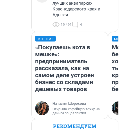
лучших аквапарках
Краснодарского края и
Адыгеи
19 491
4
МНЕНИЕ
МНЕНИ
«Покупаешь кота в
Мой б
мешке»:
береж
предприниматель
хотел
рассказала, как на
тысяч
самом деле устроен
креди
бизнес со складами
приех
дешевых товаров
безоп
Наталья Шорохова
Открыла кофейную точку на
деньги соцразвития
РЕКОМЕНДУЕМ