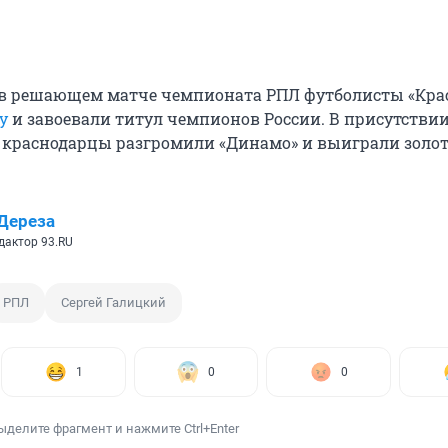
в решающем матче чемпионата РПЛ футболисты «Кра
у
и завоевали титул чемпионов России. В присутствии
 краснодарцы разгромили «Динамо» и выиграли золо
Дереза
дактор 93.RU
РПЛ
Сергей Галицкий
1
0
0
ыделите фрагмент и нажмите Ctrl+Enter