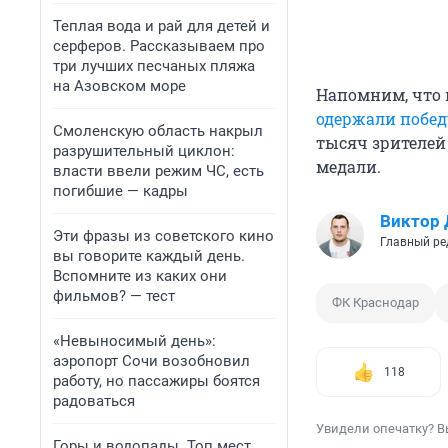
Теплая вода и рай для детей и
серферов. Рассказываем про
три лучших песчаных пляжа
на Азовском море
Напомним, что 
одержали побед
Смоленскую область накрыл
тысяч зрителей
разрушительный циклон:
медали.
власти ввели режим ЧС, есть
погибшие — кадры
Виктор 
Эти фразы из советского кино
Главный ре
вы говорите каждый день.
Вспомните из каких они
фильмов? — тест
ФК Краснодар
«Невыносимый день»:
аэропорт Сочи возобновил
118
работу, но пассажиры боятся
радоваться
Увидели опечатку? В
Горы и водопады. Топ мест