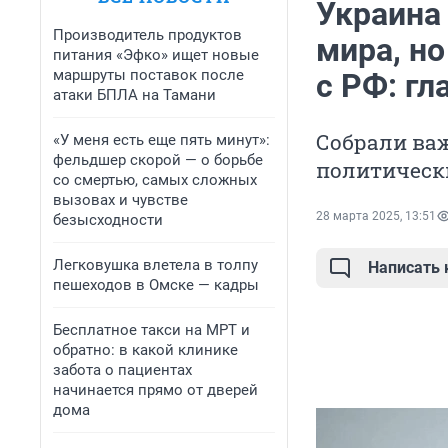
Украина
Производитель продуктов
мира, но
питания «Эфко» ищет новые
маршруты поставок после
с РФ: гл
атаки БПЛА на Тамани
Собрали ва
«У меня есть еще пять минут»:
фельдшер скорой — о борьбе
политическ
со смертью, самых сложных
вызовах и чувстве
28 марта 2025, 13:51
безысходности
Легковушка влетела в толпу
Написать
пешеходов в Омске — кадры
Бесплатное такси на МРТ и
обратно: в какой клинике
забота о пациентах
начинается прямо от дверей
дома