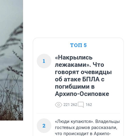
ТОП 5
«Накрылись
1
лежаками». Что
говорят очевидцы
об атаке БПЛА с
погибшими в
Архипо-Осиповке
221 262
162
«Люди купаются». Владельцы
2
гостевых домов рассказали,
что происходит в Архипо-