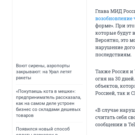
Глава МИД Росси
возобновление
форме». При эт
которые будут 
Вероятно, это 
нарушение дого
последствиям.
Воют сирены, аэропорты
Также Россия и
закрывают: на Урал летят
ракеты
огня на
30 дней
объектов, кото
«Покупаешь кота в мешке»:
Россией, так и 
предприниматель рассказала,
как на самом деле устроен
бизнес со складами дешевых
«В случае нару
товаров
считать себя св
сообщении в Te
Появился новый способ