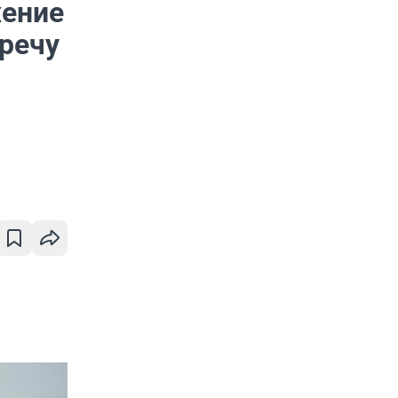
жение
тречу