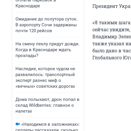
оплаты парковок в
Президент Укра
Краснодаре
Ожидание до полутора суток.
«Я такими шага
В аэропорту Сочи задержаны
сейчас увидите,
почти 120 рейсов
Владимир Зеленс
также указал на
На смену пеклу придут дожди.
Когда в Краснодаре ждать
было дано в ча
прохлады?
Глобального Юг
Наследие, которое чудом не
развалилось: транспортный
эксперт разнес миф о
«вечных» советских дорогах
Дома полыхают, дрон попал в
склад Wildberries: главное о
налетах
«Находимся в заложниках»:
селлеры рассказали, сколько