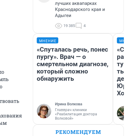
лучших аквапарках
Краснодарского края и
Адыгеи
19 385
4
МНЕНИЕ
МНЕНИ
«Спуталась речь, понес
«Слив
пургу». Врач — о
разоч
смертельном диагнозе,
турис
который сложно
тысяч
ло
обнаружить
день 
емль
Юрско
о
Хогва
ствовать
Ирина Волкова
Главврач клиники
«Реабилитация доктора
ахования
Волковой»
ным
РЕКОМЕНДУЕМ