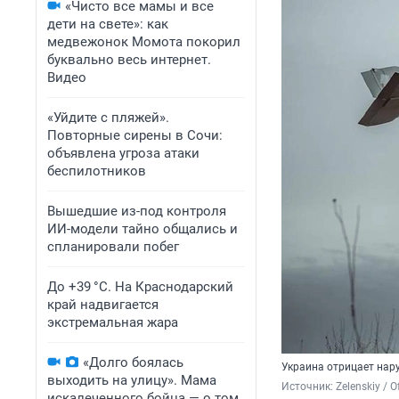
«Чисто все мамы и все
дети на свете»: как
медвежонок Момота покорил
буквально весь интернет.
Видео
«Уйдите с пляжей».
Повторные сирены в Сочи:
объявлена угроза атаки
беспилотников
Вышедшие из-под контроля
ИИ-модели тайно общались и
спланировали побег
До +39 °C. На Краснодарский
край надвигается
экстремальная жара
«Долго боялась
Украина отрицает нар
выходить на улицу». Мама
Источник: 
Zelenskiy / O
искалеченного бойца — о том,