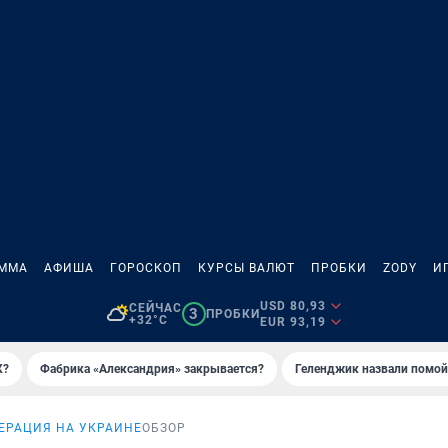
АММА
АФИША
ГОРОСКОП
КУРСЫ ВАЛЮТ
ПРОБКИ
ZODY
И
USD 80,93
СЕЙЧАС
3
ПРОБКИ
+32°C
EUR 93,19
К?
Фабрика «Александрия» закрывается?
Геленджик назвали помо
ЕРАЦИЯ НА УКРАИНЕ
ОБЗОР