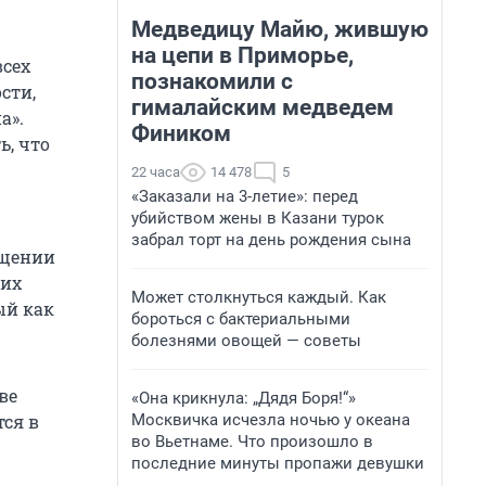
Медведицу Майю, жившую
на цепи в Приморье,
всех
познакомили с
сти,
гималайским медведем
а».
Фиником
ь, что
22 часа
14 478
5
«Заказали на 3-летие»: перед
убийством жены в Казани турок
забрал торт на день рождения сына
ащении
ких
Может столкнуться каждый. Как
ый как
бороться с бактериальными
болезнями овощей — советы
ве
«Она крикнула: „Дядя Боря!“»
Москвичка исчезла ночью у океана
тся в
во Вьетнаме. Что произошло в
последние минуты пропажи девушки