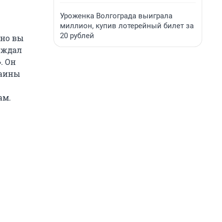
Уроженка Волгограда выиграла
миллион, купив лотерейный билет за
20 рублей
 но вы
ерждал
. Он
раины
ам.