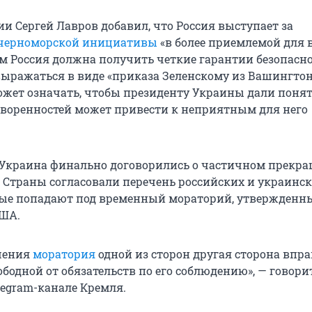
и Сергей Лавров добавил, что Россия выступает за
 черноморской инициативы
«в более приемлемой для 
ом Россия должна получить четкие гарантии безопасно
выражаться в виде «приказа Зеленскому из Вашингтон
может означать, чтобы президенту Украины дали понят
воренностей может привести к неприятным для него
 Украина финально договорились о частичном прекр
. Страны согласовали перечень российских и украинс
рые попадают под временный мораторий, утвержденн
США.
шения
моратория
одной из сторон другая сторона впра
ободной от обязательств по его соблюдению», — говори
legram-канале Кремля.