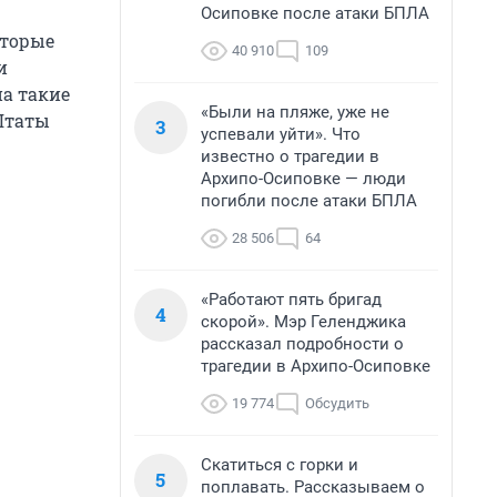
Осиповке после атаки БПЛА
оторые
40 910
109
и
на такие
«Были на пляже, уже не
Штаты
3
успевали уйти». Что
известно о трагедии в
Архипо-Осиповке — люди
погибли после атаки БПЛА
28 506
64
«Работают пять бригад
4
скорой». Мэр Геленджика
рассказал подробности о
трагедии в Архипо-Осиповке
19 774
Обсудить
Скатиться с горки и
5
поплавать. Рассказываем о