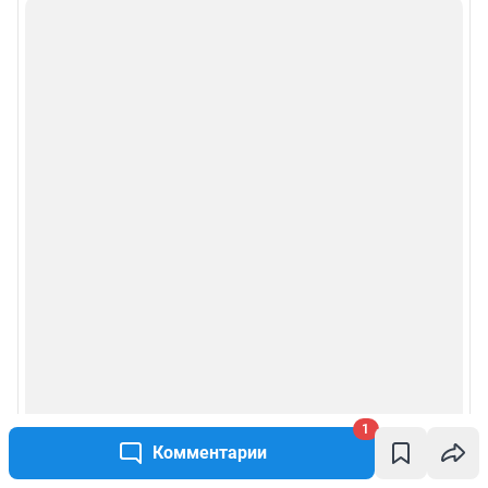
Информация об ограничениях
Политика использования cookies
Рекомендательные системы
Пользовательское соглашение сервиса «Подписка без баннерной
рекламы»
Политика конфиденциальности и обработки персональных данных и
правила использования сайта
© ООО «Сеть городских порталов»
© ООО «Интернет Технологии»
1
Комментарии