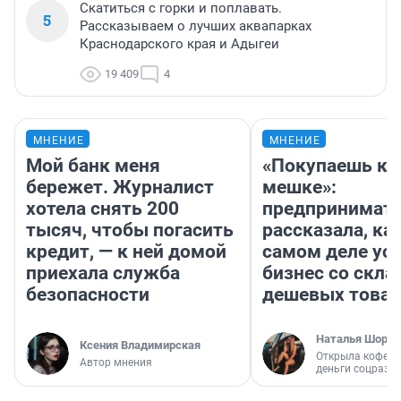
Скатиться с горки и поплавать.
5
Рассказываем о лучших аквапарках
Краснодарского края и Адыгеи
19 409
4
МНЕНИЕ
МНЕНИЕ
Мой банк меня
«Покупаешь ко
бережет. Журналист
мешке»:
хотела снять 200
предпринимат
тысяч, чтобы погасить
рассказала, как
кредит, — к ней домой
самом деле ус
приехала служба
бизнес со скл
безопасности
дешевых това
Наталья Шорох
Ксения Владимирская
Открыла кофейн
Автор мнения
деньги соцразв