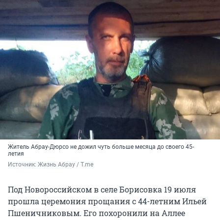
Житель Абрау-Дюрсо не дожил чуть больше месяца до своего 45-
летия
Источник: 
Жизнь Абрау / T.me
Под Новороссийском в селе Борисовка 19 июля
прошла церемония прощания с 44-летним Ильей
Пшеничниковым. Его похоронили на Аллее