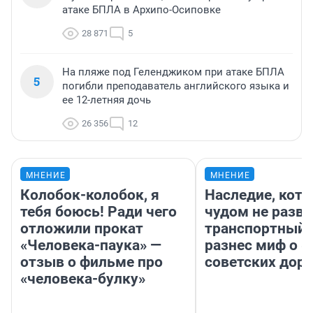
атаке БПЛА в Архипо-Осиповке
28 871
5
На пляже под Геленджиком при атаке БПЛА
5
погибли преподаватель английского языка и
ее 12-летняя дочь
26 356
12
МНЕНИЕ
МНЕНИЕ
Колобок-колобок, я
Наследие, кото
тебя боюсь! Ради чего
чудом не разва
отложили прокат
транспортный 
«Человека-паука» —
разнес миф о 
отзыв о фильме про
советских доро
«человека-булку»