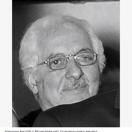
Никаких вестей о Вячеславе нет со вчерашнего вечера