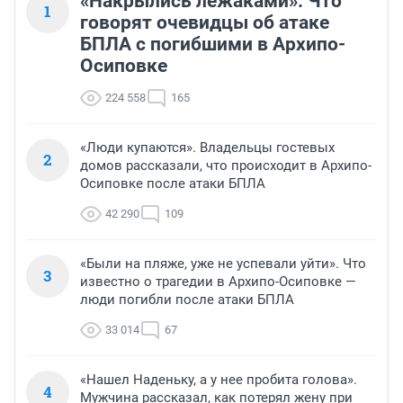
«Накрылись лежаками». Что
1
говорят очевидцы об атаке
БПЛА с погибшими в Архипо-
Осиповке
224 558
165
«Люди купаются». Владельцы гостевых
2
домов рассказали, что происходит в Архипо-
Осиповке после атаки БПЛА
42 290
109
«Были на пляже, уже не успевали уйти». Что
3
известно о трагедии в Архипо-Осиповке —
люди погибли после атаки БПЛА
33 014
67
«Нашел Наденьку, а у нее пробита голова».
4
Мужчина рассказал, как потерял жену при