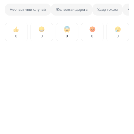
Несчастный случай
Железная дорога
Удар током
Рес
0
0
0
0
0