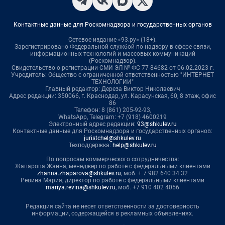
Контактные данные для Роскомнадзора и государственных органов
Сетевое издание «93.ру» (18+).
Зарегистрировано Федеральной службой по надзору в сфере связи,
информационных технологий и массовых коммуникаций
(Роскомнадзор).
Свидетельство о регистрации СМИ ЭЛ № ФС 77-84682 от 06.02.2023 г.
Учредитель: Общество с ограниченной ответственностью "ИНТЕРНЕТ
ТЕХНОЛОГИИ"
Главный редактор: Дереза Виктор Николаевич
Адрес редакции: 350066, г. Краснодар, ул. Карасунская, 60, 8 этаж, офис
86
Телефон: 8 (861) 205-92-93,
WhatsApp, Telegram: +7 (918) 4600219
Электронный адрес редакции:
93@shkulev.ru
Контактные данные для Роскомнадзора и государственных органов:
juristchel@shkulev.ru
Техподдержка:
help@shkulev.ru
По вопросам коммерческого сотрудничества:
Жапарова Жанна, менеджер по работе с федеральными клиентами
zhanna.zhaparova@shkulev.ru
, моб. + 7 982 640 34 32
Ревина Мария, директор по работе с федеральными клиентами
mariya.revina@shkulev.ru
, моб. +7 910 402 4056
Редакция сайта не несет ответственности за достоверность
информации, содержащейся в рекламных объявлениях.