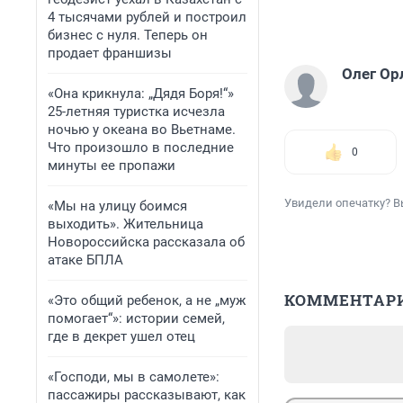
4 тысячами рублей и построил
бизнес с нуля. Теперь он
продает франшизы
Олег Ор
«Она крикнула: „Дядя Боря!“»
25-летняя туристка исчезла
ночью у океана во Вьетнаме.
Что произошло в последние
0
минуты ее пропажи
Увидели опечатку? В
«Мы на улицу боимся
выходить». Жительница
Новороссийска рассказала об
атаке БПЛА
КОММЕНТАР
«Это общий ребенок, а не „муж
помогает“»: истории семей,
где в декрет ушел отец
«Господи, мы в самолете»:
пассажиры рассказывают, как