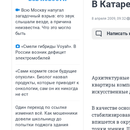
В Катаре
Всю Москву напугал
загадочный взрыв: его звук
8 апреля 2009, 09:32
слышали везде, а причина
неизвестна. Что это могло
быть
Написать
«Смели гибриды Voyah». В
России возник дефицит
электромобилей
«Сами кормите свои будущие
опухоли». Биолог назвал
Архитектурные 
продукты, которые приводят к
квартиры компа
онкологии, сам он их никогда
искусственные
не ест
Один переход по ссылке
В качестве осн
изменил всё. Как мошенники
стабилизирован
довели школьницу до
впишется в окр
попытки поджога здания
точки зрения. Ш