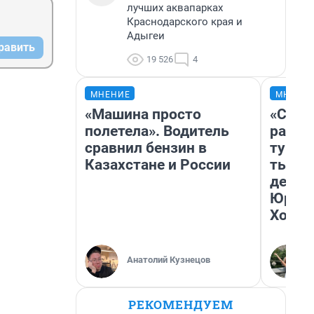
лучших аквапарках
Краснодарского края и
Адыгеи
равить
19 526
4
МНЕНИЕ
МНЕНИ
«Машина просто
«Слив
полетела». Водитель
разоч
сравнил бензин в
турис
Казахстане и России
тысяч
день 
Юрско
Хогва
Анатолий Кузнецов
РЕКОМЕНДУЕМ