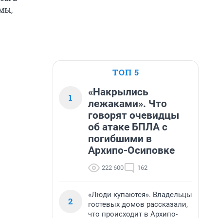
мы,
ТОП 5
«Накрылись
1
лежаками». Что
говорят очевидцы
об атаке БПЛА с
погибшими в
Архипо-Осиповке
222 600
162
«Люди купаются». Владельцы
2
гостевых домов рассказали,
что происходит в Архипо-