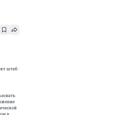
ект штаб-
ьзовать
ружение
ической
сом в