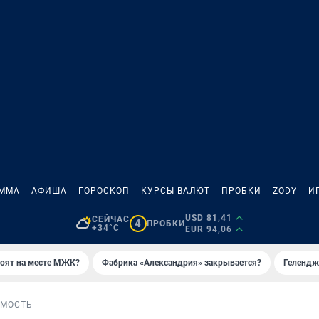
АММА
АФИША
ГОРОСКОП
КУРСЫ ВАЛЮТ
ПРОБКИ
ZODY
И
USD 81,41
СЕЙЧАС
4
ПРОБКИ
+34°C
EUR 94,06
роят на месте МЖК?
Фабрика «Александрия» закрывается?
Гелендж
МОСТЬ