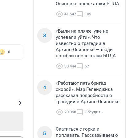
Осиповке после атаки БПЛА
41 547
109
«Были на пляже, уже не
3
успевали уйти». Что
известно о трагедии в
Архипо-Осиповке — люди
0
погибли после атаки БПЛА
30 444
67
«Работают пять бригад
4
скорой». Мэр Геленджика
рассказал подробности о
трагедии в Архипо-Осиповке
20 068
Обсудить
Скатиться с горки и
5
поплавать. Рассказываем о