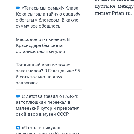
пустыне: между
«Теперь мы семья!» Клава
пишет Prian.ru.
Кока сыграла тайную свадьбу
с богатым блогером. В какую
сумму всё обошлось
Массовое отключение. В
Краснодаре без света
остались десятки улиц
Топливный кризис точно
закончился? В Геленджике 95-
й есть только на двух
заправках
С детства грезил о ГАЗ-24:
автоплюшкин переехал в
маленький хутор и превратил
свой двор в музей СССР
«Я ехал в никуда»:
геодезист уехал в Казахстан с