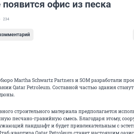
 появится офис из песка
234
 комментарий
бюро Martha Schwartz Partners и SOM разработали про
нии Qatar Petroleum. Составной частью здания станут
 дюны.
овного строительного материала предполагается испол
ную песчано-гравийную смесь. Благодаря этому, соо
ужающий ландшафт и будет привлекательным с эстет
таб-квартира Qatar Petroleum станет настоящим оази