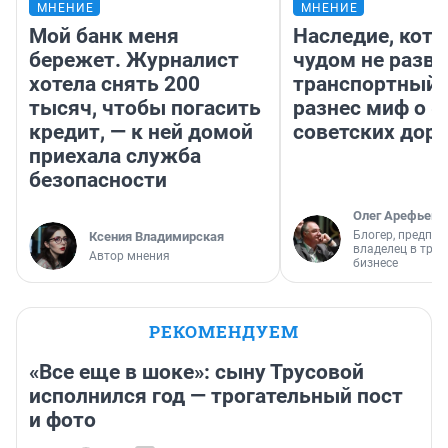
МНЕНИЕ
МНЕНИЕ
Мой банк меня
Наследие, кото
бережет. Журналист
чудом не разва
хотела снять 200
транспортный 
тысяч, чтобы погасить
разнес миф о 
кредит, — к ней домой
советских доро
приехала служба
безопасности
Олег Арефьев
Блогер, предпри
Ксения Владимирская
владелец в тра
Автор мнения
бизнесе
РЕКОМЕНДУЕМ
«Все еще в шоке»: сыну Трусовой
исполнился год — трогательный пост
и фото