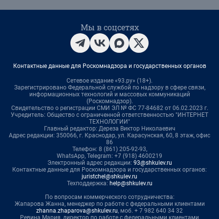
Мы в соцсетях
Контактные данные для Роскомнадзора и государственных органов
Сетевое издание «93.ру» (18+).
Зарегистрировано Федеральной службой по надзору в сфере связи,
информационных технологий и массовых коммуникаций
(Роскомнадзор).
Свидетельство о регистрации СМИ ЭЛ № ФС 77-84682 от 06.02.2023 г.
Учредитель: Общество с ограниченной ответственностью "ИНТЕРНЕТ
ТЕХНОЛОГИИ"
Главный редактор: Дереза Виктор Николаевич
Адрес редакции: 350066, г. Краснодар, ул. Карасунская, 60, 8 этаж, офис
86
Телефон: 8 (861) 205-92-93,
WhatsApp, Telegram: +7 (918) 4600219
Электронный адрес редакции:
93@shkulev.ru
Контактные данные для Роскомнадзора и государственных органов:
juristchel@shkulev.ru
Техподдержка:
help@shkulev.ru
По вопросам коммерческого сотрудничества:
Жапарова Жанна, менеджер по работе с федеральными клиентами
zhanna.zhaparova@shkulev.ru
, моб. + 7 982 640 34 32
Ревина Мария, директор по работе с федеральными клиентами