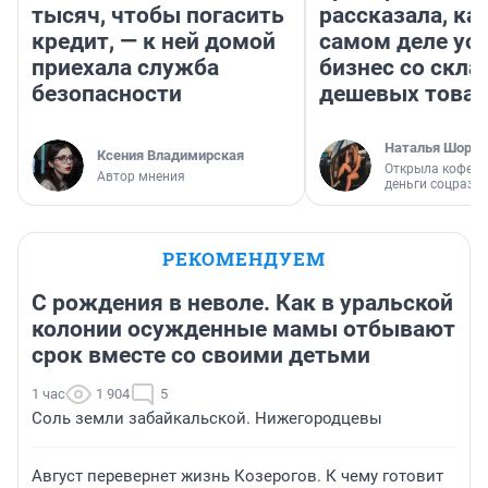
тысяч, чтобы погасить
рассказала, как
кредит, — к ней домой
самом деле ус
приехала служба
бизнес со скл
безопасности
дешевых това
Наталья Шорох
Ксения Владимирская
Открыла кофейн
Автор мнения
деньги соцразв
РЕКОМЕНДУЕМ
С рождения в неволе. Как в уральской
колонии осужденные мамы отбывают
срок вместе со своими детьми
1 час
1 904
5
Соль земли забайкальской. Нижегородцевы
Август перевернет жизнь Козерогов. К чему готовит