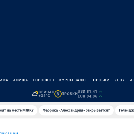
АММА
АФИША
ГОРОСКОП
КУРСЫ ВАЛЮТ
ПРОБКИ
ZODY
И
USD 81,41
СЕЙЧАС
6
ПРОБКИ
+35°C
EUR 94,06
роят на месте МЖК?
Фабрика «Александрия» закрывается?
Гелендж