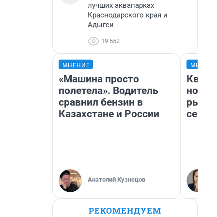
лучших аквапарках
Краснодарского края и
Адыгеи
19 552
МНЕНИЕ
МНЕНИ
«Машина просто
Кварт
полетела». Водитель
но де
сравнил бензин в
рынок
Казахстане и России
сейча
Анатолий Кузнецов
РЕКОМЕНДУЕМ