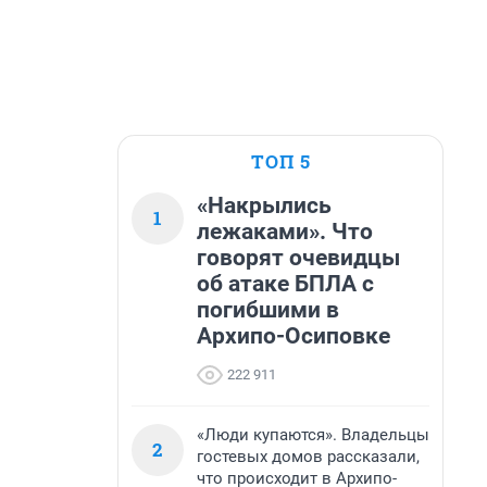
ТОП 5
«Накрылись
1
лежаками». Что
говорят очевидцы
об атаке БПЛА с
погибшими в
Архипо-Осиповке
222 911
«Люди купаются». Владельцы
2
гостевых домов рассказали,
что происходит в Архипо-