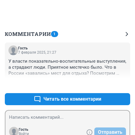
КОММЕНТАРИИ
1
Гость
7 февраля 2025, 21:27
У власти показательно-воспитательные выступления, 
а страдают люди. Приятное местечко было. Что в 
России «завались» мест для отдыха? Посмотрим 
через сколько времени все начнет в негодность 
+0
–0
приходить😢. Лишь бы Дерипаске насолить🤦‍♀️

Сделать гадость- это радость.
Читать все комментарии
Гость
Отправить
Войти