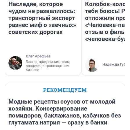
Наследие, которое
Колобок-колобо
чудом не развалилось:
тебя боюсь! Ра
транспортный эксперт
отложили прок
разнес миф о «вечных»
«Человека-пау
советских дорогах
отзыв о фильм
«человека-бул
Олег Арефьев
Блогер, предприниматель,
Надежда Губар
владелец в транспортном
бизнесе
РЕКОМЕНДУЕМ
Модные рецепты соусов от молодой
хозяйки. Консервирование
помидоров, баклажанов, кабачков без
глутамата натрия — сразу в банки