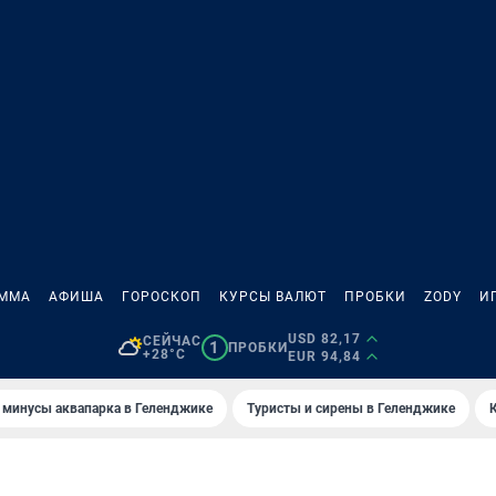
АММА
АФИША
ГОРОСКОП
КУРСЫ ВАЛЮТ
ПРОБКИ
ZODY
И
USD 82,17
СЕЙЧАС
1
ПРОБКИ
+28°C
EUR 94,84
 минусы аквапарка в Геленджике
Туристы и сирены в Геленджике