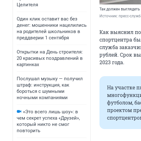
Целителя
Так должен выглядеть
Источник: 
пресс-служ
Один клик оставит вас без
денег: мошенники нацелились
на родителей школьников в
Как выяснил по
преддверии 1 сентября
спортцентра бы
служба заказчик
Открытки на День строителя:
рублей. Срок в
20 красивых поздравлений в
2023 года.
картинках
Послушал музыку — получил
штраф: инструкция, как
На участке п
бороться с шумными
многофункци
ночными компаниями
футболом, ба
проектом пр
«Это всего лишь шоу»: в
спортцентром
чем секрет успеха «Друзей»,
который никто не смог
повторить