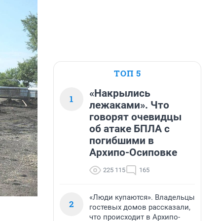
ТОП 5
«Накрылись
1
лежаками». Что
говорят очевидцы
об атаке БПЛА с
погибшими в
Архипо-Осиповке
225 115
165
«Люди купаются». Владельцы
2
гостевых домов рассказали,
что происходит в Архипо-