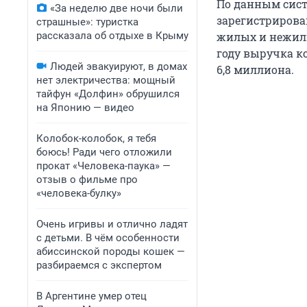
По данным сист
«За неделю две ночи были
зарегистрирова
страшные»: туристка
рассказала об отдыхе в Крыму
жилых и нежилы
году выручка к
Людей эвакуируют, в домах
6,8 миллиона.
нет электричества: мощный
тайфун «Долфин» обрушился
на Японию — видео
Колобок-колобок, я тебя
боюсь! Ради чего отложили
прокат «Человека-паука» —
отзыв о фильме про
«человека-булку»
Очень игривы и отлично ладят
с детьми. В чём особенности
абиссинской породы кошек —
разбираемся с экспертом
В Аргентине умер отец