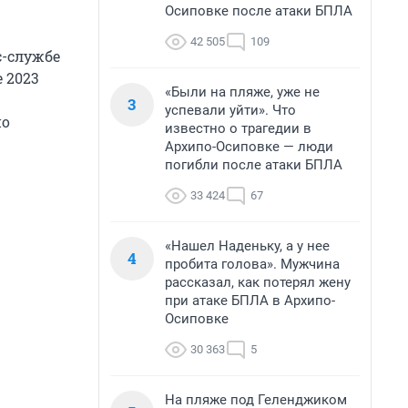
Осиповке после атаки БПЛА
42 505
109
с-службе
 2023
«Были на пляже, уже не
3
успевали уйти». Что
по
известно о трагедии в
Архипо-Осиповке — люди
погибли после атаки БПЛА
33 424
67
«Нашел Наденьку, а у нее
4
пробита голова». Мужчина
рассказал, как потерял жену
при атаке БПЛА в Архипо-
Осиповке
30 363
5
На пляже под Геленджиком