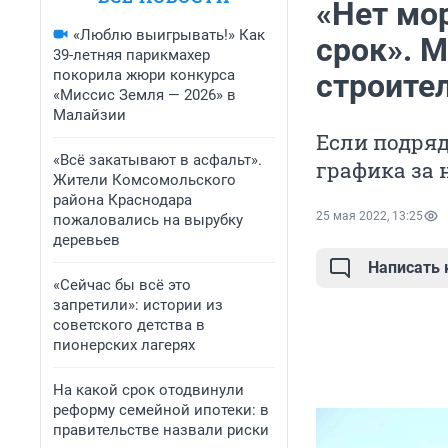
«Нет мор
«Люблю выигрывать!» Как
срок». 
39-летняя парикмахер
покорила жюри конкурса
строите
«Миссис Земля — 2026» в
Малайзии
Если подряд
«Всё закатывают в асфальт».
графика за 
Жители Комсомольского
района Краснодара
25 мая 2022, 13:25
пожаловались на вырубку
деревьев
Написать
«Сейчас бы всё это
запретили»: истории из
советского детства в
пионерских лагерях
На какой срок отодвинули
реформу семейной ипотеки: в
правительстве назвали риски