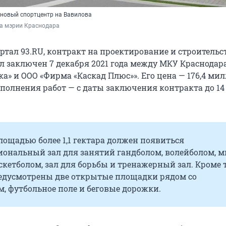
 новый спортцентр на Вавилова
ба мэрии Краснодара
ртал 93.RU, контракт на проектирование и строительс
л заключен 7 декабря 2021 года между МКУ Краснодар
а» и ООО «Фирма «Каскад Плюс»». Его цена — 176,4 ми
ыполнения работ — с даты заключения контракта до 14
лощадью более 1,1 гектара должен появиться
ональный зал для занятий гандболом, волейболом, м
скетболом, зал для борьбы и тренажерный зал. Кроме т
едусмотрены две открытые площадки рядом со
, футбольное поле и беговые дорожки.