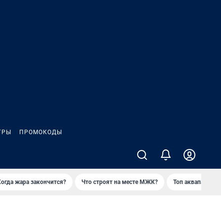
ГРЫ
ПРОМОКОДЫ
Когда жара закончится?
Что строят на месте МЖК?
Топ аквапарков 