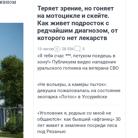
тивном
Теряет зрение, но гоняет
на мотоцикле и скейте.
Как живет подросток с
редчайшим диагнозом, от
которого нет лекарств
13 часов
28 536
5
«Я тебя счас ***, петухом поедешь в
зону!» Публикуем видео нападения
уральского гопника на ветерана СВО
«Не вольеры, а камеры пыток»:
девушка пожаловалась на состояние
экопарка «Лотос» в Уссурийске
«Уголовник я, родные со мной не
общаются»: как бывший «афганец» 30
лет живет в землянке посреди леса
под Рязанью