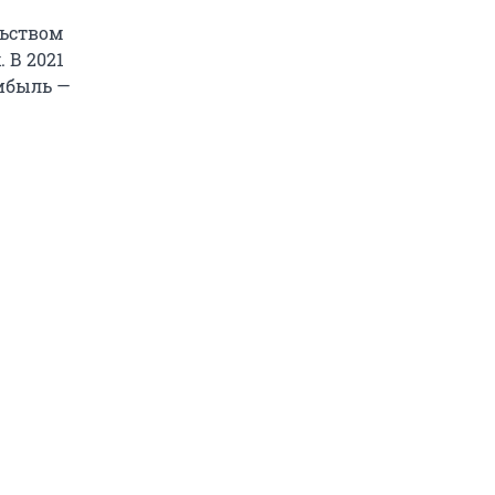
льством
 В 2021
рибыль —