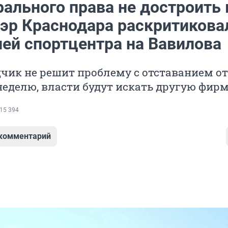
ального права не достроить 
Мэр Краснодара раскритикова
лей спортцентра на Вавилова
чик не решит проблему с отставанием от
неделю, власти будут искать другую фир
15 394
 комментарий