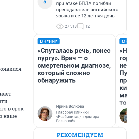
5
при атаке БПЛА погибли
преподаватель английского
языка и ее 12-летняя дочь
27 518
12
МНЕНИЕ
МНЕНИ
«Спуталась речь, понес
«Нет 
пургу». Врач — о
городо
смертельном диагнозе,
недоф
 появился
который сложно
Путеш
обнаружить
проех
килом
знает
машин
эти
того
Ирина Волкова
го в срок
Главврач клиники
то наше
«Реабилитация доктора
Волковой»
РЕКОМЕНДУЕМ