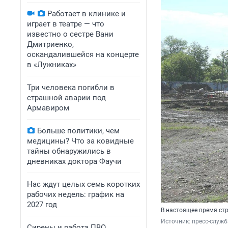
Работает в клинике и
играет в театре — что
известно о сестре Вани
Дмитриенко,
оскандалившейся на концерте
в «Лужниках»
Три человека погибли в
страшной аварии под
Армавиром
Больше политики, чем
медицины? Что за ковидные
тайны обнаружились в
дневниках доктора Фаучи
Нас ждут целых семь коротких
рабочих недель: график на
2027 год
В настоящее время ст
Источник: 
пресс-служ
Сирены и работа ПВО.