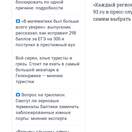
блокировать по одной
«Каждый регион
причине: подробности
93.ru в пресс-с
самим выбрать 
«В математике был больше
всего уверен»: выпускник
рассказал, как исправил 298
баллов за ЕГЭ на 300 и
поступил в престижный вуз
Вой сирен, злые туристы и
грязь. Стоит ли ехать в самый
большой аквапарк в
Геленджике — мнение
туристки
Вопрос на триллион.
Смогут ли зерновые
терминалы Балтики заменить
заблокированные южные
порты: мнение эксперта
«Взрывы слышны, стены