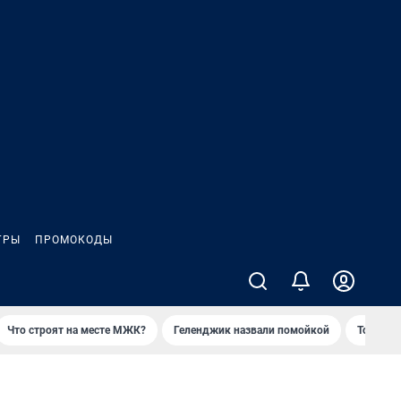
ГРЫ
ПРОМОКОДЫ
Что строят на месте МЖК?
Геленджик назвали помойкой
Топ акв