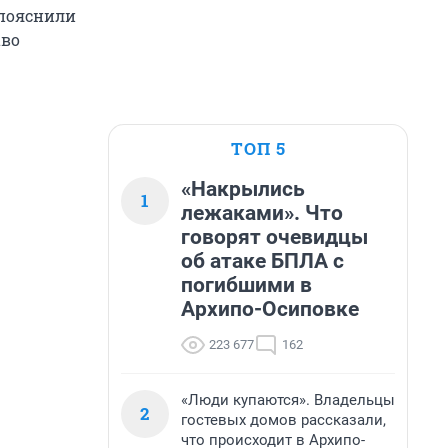
 пояснили
аво
ТОП 5
«Накрылись
1
лежаками». Что
говорят очевидцы
об атаке БПЛА с
погибшими в
Архипо-Осиповке
223 677
162
«Люди купаются». Владельцы
2
гостевых домов рассказали,
что происходит в Архипо-