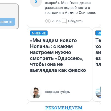
5
скорой». Мэр Геленджика
рассказал подробности о
трагедии в Архипо-Осиповке
20 239
Обсудить
равить
МНЕНИЕ
МНЕНИ
«Мы видим нового
Тепло
Нолана»: с каким
холод
настроем нужно
зимой
смотреть «Одиссею»,
ездит
чтобы она не
плюсы
выглядела как фиаско
Надежда Губарь
РЕКОМЕНДУЕМ