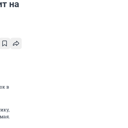
ит на
ок в
ику,
мая.