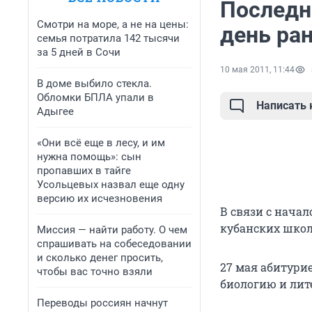
Последн
Смотри на море, а не на цены:
день ра
семья потратила 142 тысячи
за 5 дней в Сочи
10 мая 2011, 11:44
В доме выбило стекла.
Обломки БПЛА упали в
Написать
Адыгее
«Они всё еще в лесу, и им
нужна помощь»: сын
пропавших в тайге
Усольцевых назвал еще одну
версию их исчезновения
В связи с нача
кубанских школа
Миссия — найти работу. О чем
спрашивать на собеседовании
и сколько денег просить,
27 мая абитури
чтобы вас точно взяли
биологию и лите
Переводы россиян начнут