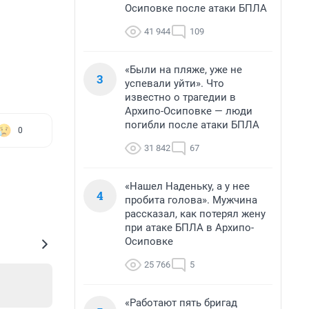
Осиповке после атаки БПЛА
41 944
109
«Были на пляже, уже не
3
успевали уйти». Что
известно о трагедии в
Архипо-Осиповке — люди
погибли после атаки БПЛА
0
31 842
67
«Нашел Наденьку, а у нее
4
пробита голова». Мужчина
рассказал, как потерял жену
при атаке БПЛА в Архипо-
Осиповке
25 766
5
«Работают пять бригад