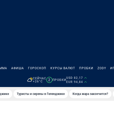
АММА
АФИША
ГОРОСКОП
КУРСЫ ВАЛЮТ
ПРОБКИ
ZODY
И
USD 82,17
СЕЙЧАС
2
ПРОБКИ
+26°C
EUR 94,84
нджике
Туристы и сирены в Геленджике
Когда жара закончится?