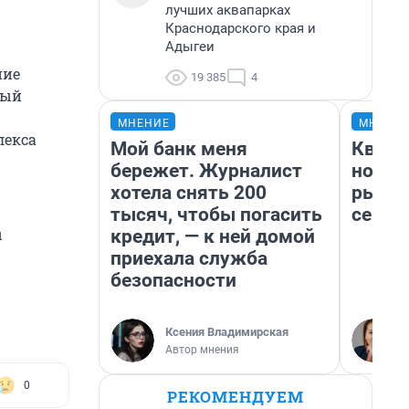
лучших аквапарках
Краснодарского края и
Адыгеи
ние
19 385
4
ный
МНЕНИЕ
МНЕНИ
лекса
Мой банк меня
Кварт
бережет. Журналист
но де
хотела снять 200
рынок
тысяч, чтобы погасить
сейча
ы
кредит, — к ней домой
приехала служба
безопасности
Ксения Владимирская
Автор мнения
0
РЕКОМЕНДУЕМ