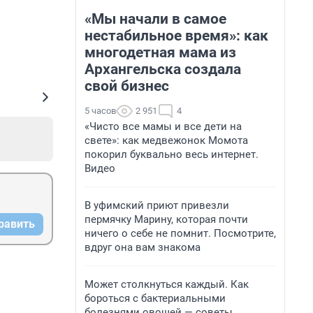
«Мы начали в самое
нестабильное время»: как
многодетная мама из
Архангельска создала
свой бизнес
5 часов
2 951
4
«Чисто все мамы и все дети на
свете»: как медвежонок Момота
покорил буквально весь интернет.
Видео
В уфимский приют привезли
пермячку Марину, которая почти
равить
ничего о себе не помнит. Посмотрите,
вдруг она вам знакома
Может столкнуться каждый. Как
бороться с бактериальными
болезнями овощей — советы