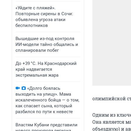
«Уйдите с пляжей».
Повторные сирены в Сочи:
объявлена угроза атаки
беспилотников
Вышедшие из-под контроля
ИИ-модели тайно общались и
спланировали побег
До +39 °C. На Краснодарский
край надвигается
экстремальная жара
«Долго боялась
выходить на улицу». Мама
олимпийской с
искалеченного бойца — о том,
как спасает сына, который
разбился по пути к невесте
Одним из ключе
Она является м
Властям Кубани представили
объездную) и ав
нового прокурора региона.