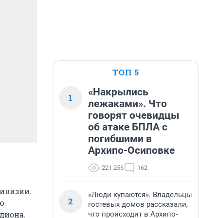
ТОП 5
«Накрылись
1
лежаками». Что
говорят очевидцы
об атаке БПЛА с
погибшими в
Архипо-Осиповке
221 256
162
дивизии.
«Люди купаются». Владельцы
2
ю
гостевых домов рассказали,
адиона.
что происходит в Архипо-