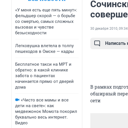
Сочинск
«У меня есть еще пять минут»:
соверше
фельдшер скорой — о борьбе
со смертью, самых сложных
вызовах и чувстве
30 декабря 2010, 09:34
безысходности
Написать
Легковушка влетела в толпу
пешеходов в Омске — кадры
Бесплатное такси на МРТ и
обратно: в какой клинике
забота о пациентах
начинается прямо от дверей
В рамках подго
дома
обширный пере
«Чисто все мамы и все
сети
дети на свете»: как
медвежонок Момота покорил
буквально весь интернет.
Видео