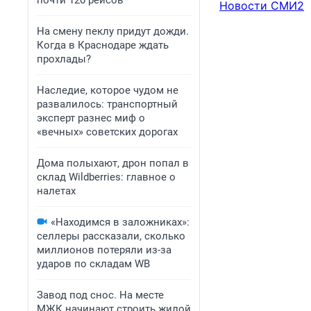
почти 120 рейсов
Новости СМИ2
На смену пеклу придут дожди.
Когда в Краснодаре ждать
прохлады?
Наследие, которое чудом не
развалилось: транспортный
эксперт разнес миф о
«вечных» советских дорогах
Дома полыхают, дрон попал в
склад Wildberries: главное о
налетах
«Находимся в заложниках»:
селлеры рассказали, сколько
миллионов потеряли из-за
ударов по складам WB
Завод под снос. На месте
МЖК начинают строить жилой