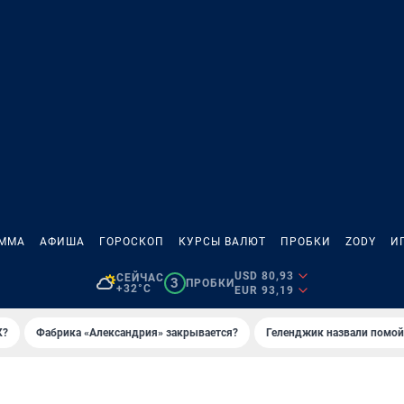
АММА
АФИША
ГОРОСКОП
КУРСЫ ВАЛЮТ
ПРОБКИ
ZODY
И
USD 80,93
СЕЙЧАС
3
ПРОБКИ
+32°C
EUR 93,19
К?
Фабрика «Александрия» закрывается?
Геленджик назвали помо