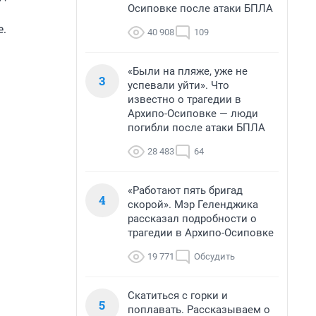
Осиповке после атаки БПЛА
.
40 908
109
«Были на пляже, уже не
3
успевали уйти». Что
известно о трагедии в
Архипо-Осиповке — люди
погибли после атаки БПЛА
28 483
64
«Работают пять бригад
4
скорой». Мэр Геленджика
рассказал подробности о
трагедии в Архипо-Осиповке
19 771
Обсудить
Скатиться с горки и
5
поплавать. Рассказываем о