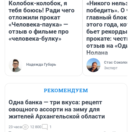
Колобок-колобок, я
«Никого нельз
тебя боюсь! Ради чего
победить». О ч
отложили прокат
главный блокб
«Человека-паука» —
этого года, ко
отзыв о фильме про
бьет рекорды 
«человека-булку»
прокате: честн
отзыв на «Оди
Нолана
Стас Соколов
Надежда Губарь
Эксперт
РЕКОМЕНДУЕМ
Одна банка — три вкуса: рецепт
овощного ассорти на зиму для
жителей Архангельской области
23 часа
12 800
1