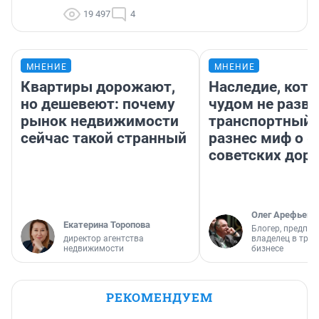
19 497
4
МНЕНИЕ
МНЕНИЕ
Квартиры дорожают,
Наследие, кото
но дешевеют: почему
чудом не разва
рынок недвижимости
транспортный 
сейчас такой странный
разнес миф о 
советских доро
Олег Арефьев
Екатерина Торопова
Блогер, предпри
директор агентства
владелец в тра
недвижимости
бизнесе
РЕКОМЕНДУЕМ