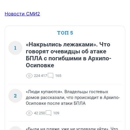
Новости СМИ2
ТОП 5
«Накрылись лежаками». Что
1
говорят очевидцы об атаке
БПЛА с погибшими в Архипо-
Осиповке
224 417
165
«Люди купаются». Владельцы гостевых
2
домов рассказали, что происходит в Архипо-
Осиповке после атаки БПЛА
42 250
109
«Были на пляже, уже не успевали уйти». Что