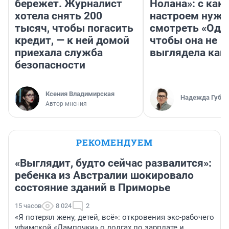
бережет. Журналист
Нолана»: с как
хотела снять 200
настроем нужн
тысяч, чтобы погасить
смотреть «Оди
кредит, — к ней домой
чтобы она не
приехала служба
выглядела как
безопасности
Ксения Владимирская
Надежда Губар
Автор мнения
РЕКОМЕНДУЕМ
«Выглядит, будто сейчас развалится»:
ребенка из Австралии шокировало
состояние зданий в Приморье
15 часов
8 024
2
«Я потерял жену, детей, всё»: откровения экс-рабочего
уфимской «Лампочки» о долгах по зарплате и