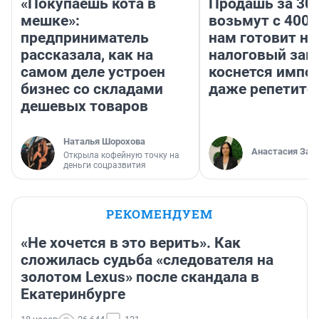
«Покупаешь кота в
Продашь за 300
мешке»:
возьмут с 4000
предприниматель
нам готовит н
рассказала, как на
налоговый зако
самом деле устроен
коснется импор
бизнес со складами
даже репетито
дешевых товаров
Наталья Шорохова
Анастасия Зав
Открыла кофейную точку на
деньги соцразвития
РЕКОМЕНДУЕМ
«Не хочется в это верить». Как
сложилась судьба «следователя на
золотом Lexus» после скандала в
Екатеринбурге