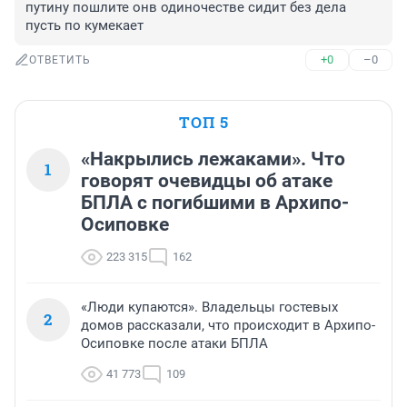
путину пошлите онв одиночестве сидит без дела 
пусть по кумекает
+0
–0
ОТВЕТИТЬ
ТОП 5
«Накрылись лежаками». Что
1
говорят очевидцы об атаке
БПЛА с погибшими в Архипо-
Осиповке
223 315
162
«Люди купаются». Владельцы гостевых
2
домов рассказали, что происходит в Архипо-
Осиповке после атаки БПЛА
41 773
109