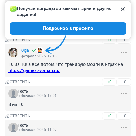
Вопрос про названия месяцев составлен 
Получай награды за комментарии и другие 
некорректно! Гай Юлий Цезарь не был императором, а 
задания!
был консулом и диктатором! Первый римский 
император - Октавиан Август, внучатый племянник 
Подробнее в профиле
Цезаря
+1
–0
ОТВЕТИТЬ
__Olga__
5 февраля 2025, 17:18
10 из 10! а всё потом, что тренирую мозги в играх на 
https://games.woman.ru/
+0
–0
ОТВЕТИТЬ
Гость
5 февраля 2025, 17:06
8 из 10
+0
–0
ОТВЕТИТЬ
Гость
5 февраля 2025, 11:07