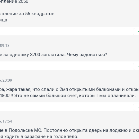
опление 2650

опление за 56 квадратов 

ица
 09:13
е за одношку 3700 заплатила. Чему радоваться?
, 20:09
ра, жара такая, что спали с 2мя открытыми балконами и откр
 4800!!! Это не самый большой счет, которы1 мы оплачивали.
, 17:54
ме в Подольске МО. Постоянно открыта дверь на лоджию и окн
я ходить в сарафане на голое тело.