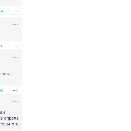
+4
–0
+0
–6
чета 
+6
–0
ии 
в апреле 
тельного 