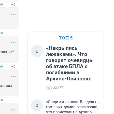
+0
–0
+0
–0
ТОП 5
«Накрылись
1
пление! 
лежаками». Что
говорят очевидцы
об атаке БПЛА с
+0
–0
погибшими в
Архипо-Осиповке
л года 
220 771
+0
–0
«Люди купаются». Владельцы
2
гостевых домов рассказали,
что происходит в Архипо-