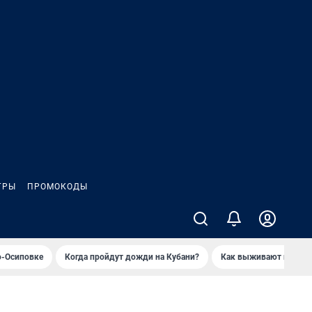
ГРЫ
ПРОМОКОДЫ
о-Осиповке
Когда пройдут дожди на Кубани?
Как выживают продавц