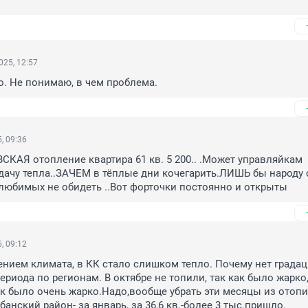
025, 12:57
о. Не понимаю, в чем проблема.
, 09:36
КАЯ отопление квартира 61 кв. 5 200.. .Может управляйкам 
дачу тепла..ЗАЧЕМ в тёплые дни кочегарить.ЛИШЬ бы народу с
любимых не обидеть ..Вот форточки постоянно и открыты
, 09:12
ением климата, в КК стало слишком тепло. Почему нет градац
ериода по регионам. В октябре не топили, так как было жарко,
ак было очень жарко.Надо,вообще убрать эти месяцы из отопи
анский район- за январь, за 36,6 кв.-более 3 тыс.пришло.