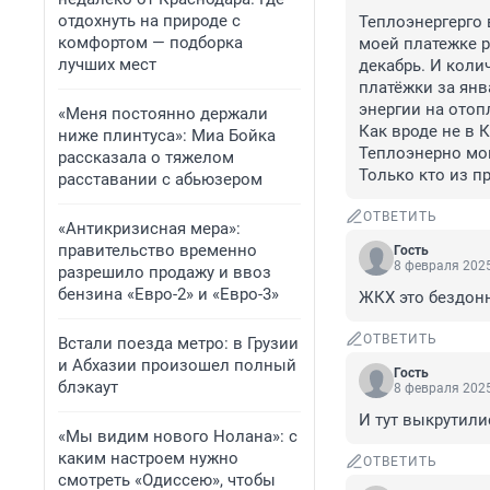
отдохнуть на природе с
Теплоэнергерго 
комфортом — подборка
моей платежке р
лучших мест
декабрь. И коли
платёжки за янв
энергии на отоп
«Меня постоянно держали
Как вроде не в 
ниже плинтуса»: Миа Бойка
Теплоэнерно мон
рассказала о тяжелом
Только кто из п
расставании с абьюзером
ОТВЕТИТЬ
«Антикризисная мера»:
правительство временно
Гость
8 февраля 2025
разрешило продажу и ввоз
бензина «Евро-2» и «Евро-3»
ЖКХ это бездонн
ОТВЕТИТЬ
Встали поезда метро: в Грузии
и Абхазии произошел полный
Гость
блэкаут
8 февраля 2025
И тут выкрутили
«Мы видим нового Нолана»: с
каким настроем нужно
ОТВЕТИТЬ
смотреть «Одиссею», чтобы