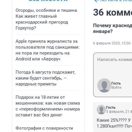
ПЕРЕЙТИ К ПУ
36 комм
Огороды, особняки и тишина.
Как живет главный
краснодарский пригород
Почему краснод
Горхутор?
январе?
Apple приняла журналиста за
6 февраля 2025, 15:00
пользователя под санкциями:
не пора ли переходить на
Android или «Аврору»
Погода 6 августа подскажет,
каким будет сентябрь, —
народные приметы
Гость
Войти
Подарок на 18-летие от
мошенников: как новая схема
Гость
с «переоформлением» номера
5 февраля, 21:
оставит вас без денег
Какие 25%???? У 
1.280Гкал!!!!!! П
Фотография с поверхности