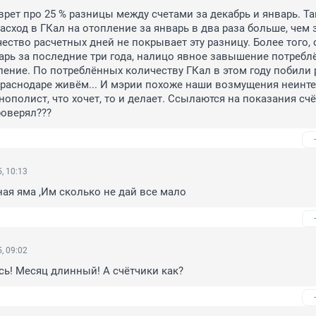
врет про 25 % разницы между счетами за декабрь и январь. Так
асход в ГКал на отопление за январь в два раза больше, чем з
чество расчетных дней не покрывает эту разницу. Более того, 
арь за последние три года, налицо явное завышение потребл
ление. По потреблённых количеству ГКал в этом году побили р
Краснодаре живём... И мэрии похоже наши возмущения неинте
ополист, что хочет, то и делает. Ссылаются на показания счё
роверял???
, 10:13
ая яма ,Им сколько не дай все мало
, 09:02
сь! Месяц длинный! А счётчики как?