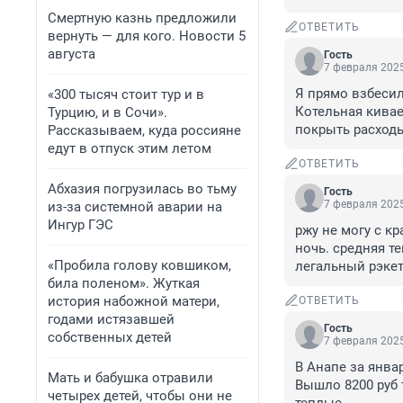
Смертную казнь предложили
ОТВЕТИТЬ
вернуть — для кого. Новости 5
августа
Гость
7 февраля 2025
Я прямо взбесила
«300 тысяч стоит тур и в
Котельная кивае
Турцию, и в Сочи».
покрыть расходы
Рассказываем, куда россияне
едут в отпуск этим летом
ОТВЕТИТЬ
Абхазия погрузилась во тьму
Гость
7 февраля 2025
из-за системной аварии на
Ингур ГЭС
ржу не могу с кр
ночь. средняя т
«Пробила голову ковшиком,
легальный рэкет.
била поленом». Жуткая
история набожной матери,
ОТВЕТИТЬ
годами истязавшей
Гость
собственных детей
7 февраля 2025
В Анапе за янва
Мать и бабушка отравили
Вышло 8200 руб 
четырех детей, чтобы они не