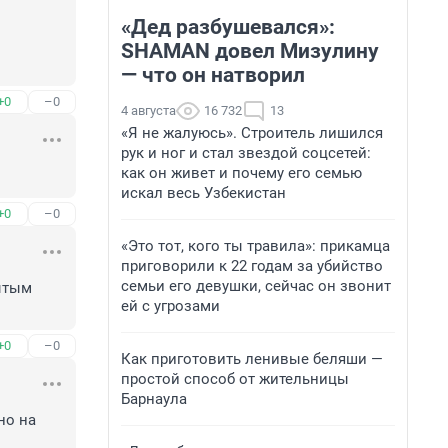
«Дед разбушевался»:
SHAMAN довел Мизулину
— что он натворил
+0
–0
4 августа
16 732
13
«Я не жалуюсь». Строитель лишился
рук и ног и стал звездой соцсетей:
как он живет и почему его семью
искал весь Узбекистан
+0
–0
«Это тот, кого ты травила»: прикамца
приговорили к 22 годам за убийство
семьи его девушки, сейчас он звонит
ытым 
ей с угрозами
+0
–0
Как приготовить ленивые беляши —
простой способ от жительницы
Барнаула
о на 