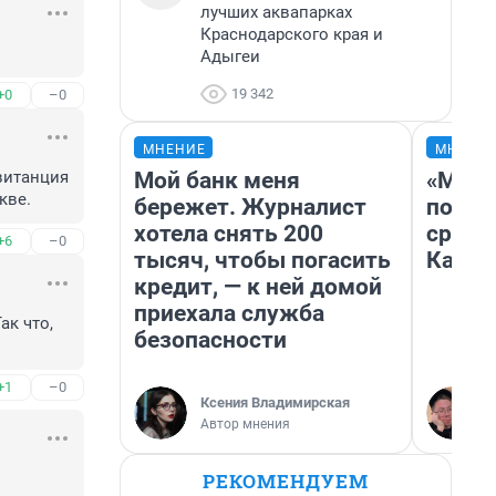
лучших аквапарках
Краснодарского края и
Адыгеи
19 342
+0
–0
МНЕНИЕ
МНЕНИ
Мой банк меня
«Маши
витанция 
кве.
бережет. Журналист
полет
хотела снять 200
сравн
+6
–0
тысяч, чтобы погасить
Казах
кредит, — к ней домой
приехала служба
к что, 
безопасности
+1
–0
Ксения Владимирская
Автор мнения
РЕКОМЕНДУЕМ