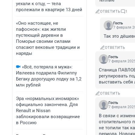
теплые
уехали к отцу, — тела
пролежали в квартире 13 дней
ОТВЕТИТЬ
1
«Оно настоящее, не
Гость
7 февраля 2
пафосное»: как жители
пустеющей деревни в
Так это дёшев
Поморье своими силами
спасают вековые традиции и
ОТВЕТИТЬ
наряды
Гость
7 февраля 2025
«Всё, потеряла я мужа»:
Станица ПАВЛОВС
Ивлеева подарила Филиппу
регулировать по
Бегаку дорогущую лодку за 1,2
выставить себя 
млн рублей
ОТВЕТИТЬ
Эра «нормальных иномарок»
Гость
официально закончена. Для
7 февраля 2025
Renault и Nissan
В связи с измен
заблокировали возвращение
отопительного п
в Россию
не топили так к
периода. Новокуб