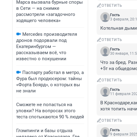
Марса вызвала бурные споры
ОТВЕТИТЬ
в Сети — на снимке
рассмотрели «загадочного
Гость
3 февраля, 20:
ходящего человека»
Котельная дымит
Mercedes производителя
дронов подорвали под
ОТВЕТИТЬ
Екатеринбургом —
Гость
рассказываем всё, что
30 января, 11:
известно о покушении
Что за бред. Раз
+5т на общедом
Паспарту работал в метро, а
Фура был продюсером: тайны
ОТВЕТИТЬ
«Форта Боярд», о которых вы
Гость
не знали
11 февраля 202
В Краснодаре,как
Сможете не попасться на
хотя топить нач
уловки? На вопросах этого
теста спотыкаются 90 % людей
ОТВЕТИТЬ
Глэмпинги и базы отдыха
Гость
9 февраля 2025
недалеко от Краснодара. Где