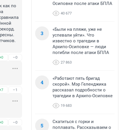
Осиповке после атаки БПЛА
 как по 
а 
40 677
сравнила 
ённой 
екорд. 
«Были на пляже, уже не
3
ресны. 
успевали уйти». Что
тчиков. 
известно о трагедии в
Архипо-Осиповке — люди
погибли после атаки БПЛА
+0
–0
27 863
«Работают пять бригад
4
скорой». Мэр Геленджика
рассказал подробности о
+7
–1
трагедии в Архипо-Осиповке
19 683
Скатиться с горки и
+0
–0
5
поплавать. Рассказываем о