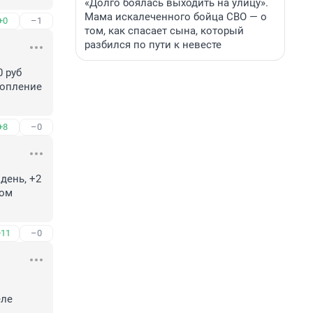
«Долго боялась выходить на улицу».
Мама искалеченного бойца СВО — о
+0
–1
том, как спасает сына, который
разбился по пути к невесте
 руб 
опление 
+8
–0
ень, +2 
ом 
+11
–0
ле 