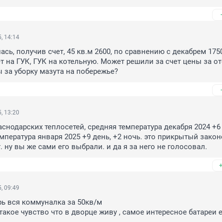
, 14:14
сь, получив счет, 45 кв.м 2600, по сравнению с декабрем 1750
т на ГУК, ГУК на котельную. Может решили за счет цены за от
 за уборку мазута на побережье?
, 13:20
аснодарских теплосетей, средняя температура декабря 2024 +6 д
емпература января 2025 +9 день, +2 ночь. это прикрытый закон
 ну вы же сами его выбрали. и да я за него не голосовал.
, 09:49
рь вся коммуналка за 50кв/м

такое чувство что в дворце живу , самое интересное батареи е