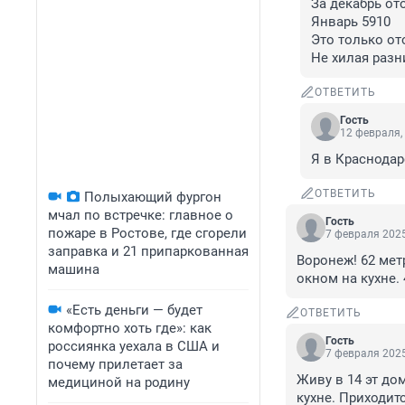
За декабрь от
Январь 5910 

Это только от
Не хилая разн
ОТВЕТИТЬ
Гость
12 февраля,
Я в Краснодар
ОТВЕТИТЬ
Полыхающий фургон
мчал по встречке: главное о
Гость
пожаре в Ростове, где сгорели
7 февраля 2025
заправка и 21 припаркованная
Воронеж! 62 мет
машина
окном на кухне.
«Есть деньги — будет
ОТВЕТИТЬ
комфортно хоть где»: как
Гость
россиянка уехала в США и
7 февраля 2025
почему прилетает за
Живу в 14 эт до
медициной на родину
кухне. Приходитс