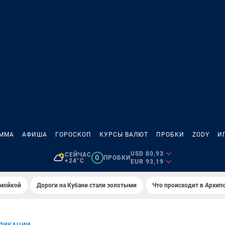
АММА
АФИША
ГОРОСКОП
КУРСЫ ВАЛЮТ
ПРОБКИ
ZODY
И
USD 80,93
СЕЙЧАС
0
ПРОБКИ
+24°C
EUR 93,19
омойкой
Дороги на Кубани стали золотыми
Что происходит в Архип