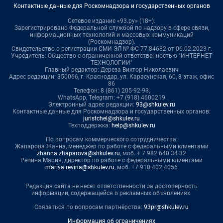
Контактные данные для Роскомнадзора и государственных органов
Сетевое издание «93.ру» (18+).
Зарегистрировано Федеральной службой по надзору в сфере связи,
информационных технологий и массовых коммуникаций
(Роскомнадзор).
Свидетельство о регистрации СМИ ЭЛ № ФС 77-84682 от 06.02.2023 г.
Учредитель: Общество с ограниченной ответственностью "ИНТЕРНЕТ
ТЕХНОЛОГИИ"
Главный редактор: Дереза Виктор Николаевич
Адрес редакции: 350066, г. Краснодар, ул. Карасунская, 60, 8 этаж, офис
86
Телефон: 8 (861) 205-92-93,
WhatsApp, Telegram: +7 (918) 4600219
Электронный адрес редакции:
93@shkulev.ru
Контактные данные для Роскомнадзора и государственных органов:
juristchel@shkulev.ru
Техподдержка:
help@shkulev.ru
По вопросам коммерческого сотрудничества:
Жапарова Жанна, менеджер по работе с федеральными клиентами
zhanna.zhaparova@shkulev.ru
, моб. + 7 982 640 34 32
Ревина Мария, директор по работе с федеральными клиентами
mariya.revina@shkulev.ru
, моб. +7 910 402 4056
Редакция сайта не несет ответственности за достоверность
информации, содержащейся в рекламных объявлениях.
Связаться по вопросам партнёрства:
93pr@shkulev.ru
Информация об ограничениях