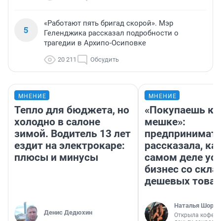
«Работают пять бригад скорой». Мэр
5
Геленджика рассказал подробности о
трагедии в Архипо-Осиповке
20 211
Обсудить
МНЕНИЕ
МНЕНИЕ
Тепло для бюджета, но
«Покупаешь ко
холодно в салоне
мешке»:
зимой. Водитель 13 лет
предпринимат
ездит на электрокаре:
рассказала, как
плюсы и минусы
самом деле ус
бизнес со скл
дешевых това
Наталья Шорох
Денис Дедюхин
Открыла кофейн