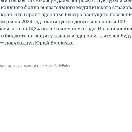
ый год мы также обсуждаем вопросы структуры и со
риального фонда обязательного медицинского страхо
 края. Это гарант здоровья быстро растущего населен
змеры на 2024 год планируется довести до почти 109
лей, что на 14,3% выше нынешнего года. И в дальней
го бюджета на защиту жизни и здоровья жителей буду
 — подчеркнул Юрий Бурлачко.
ыделите фрагмент и нажмите Ctrl+Enter