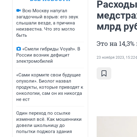
Расходы
Всю Москву напугал
медстра
загадочный взрыв: его звук
слышали везде, а причина
млрд ру
неизвестна. Что это могло
быть
Это на 14,3
«Смели гибриды Voyah». В
России возник дефицит
23 ноября 2023, 15:22
электромобилей
«Сами кормите свои будущие
опухоли». Биолог назвал
продукты, которые приводят к
онкологии, сам он их никогда
не ест
Один переход по ссылке
изменил всё. Как мошенники
довели школьницу до
попытки поджога здания