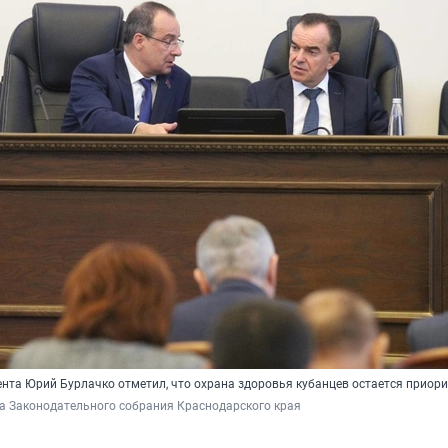
нта Юрий Бурлачко отметил, что охрана здоровья кубанцев остается приор
а Законодательного собрания Краснодарского края