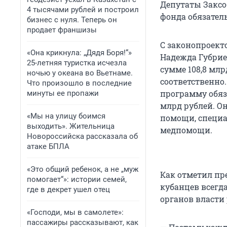
Депутаты Заксо
4 тысячами рублей и построил
фонда обязател
бизнес с нуля. Теперь он
продает франшизы
С законопроект
«Она крикнула: „Дядя Боря!“»
Надежда Губриев
25-летняя туристка исчезла
сумме 108,8 млр
ночью у океана во Вьетнаме.
соответственно.
Что произошло в последние
программу обяза
минуты ее пропажи
млрд рублей. О
«Мы на улицу боимся
помощи, специа
выходить». Жительница
медпомощи.
Новороссийска рассказала об
атаке БПЛА
«Это общий ребенок, а не „муж
Как отметил пр
помогает“»: истории семей,
кубанцев всегд
где в декрет ушел отец
органов власти 
«Господи, мы в самолете»:
пассажиры рассказывают, как