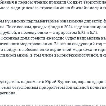
брания в первом чтении приняли бюджет Территори
ьного медицинского страхования на ближайшие три го
ом кубанских парламентариев ознакомила директор 
а. По ее словам, доходы фонда в 2024 году запланиро
д рублей, в последующие — с приростом 6,9% и 6,7%
 Основная доля средств ежегодно будет направлена на
тельного медстрахования. Ее вес на следующий год — 
ни пойдут на обеспечение первичной медико-санитар
лизированной, в том числе высокотехнологичной, и с
едседатель парламента Юрий Бурлачко, охрана здоров
а была безусловным приоритетом социальной полити
региона.