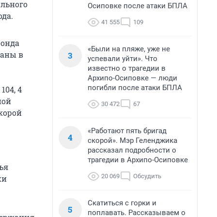
ального
Осиповке после атаки БПЛА
да.
41 555
109
фонда
«Были на пляже, уже не
ваны в
3
успевали уйти». Что
известно о трагедии в
Архипо-Осиповке — люди
погибли после атаки БПЛА
104, 4
ной
30 472
67
корой
«Работают пять бригад
4
скорой». Мэр Геленджика
рассказал подробности о
трагедии в Архипо-Осиповке
ья
20 069
Обсудить
ки
Скатиться с горки и
5
поплавать. Рассказываем о