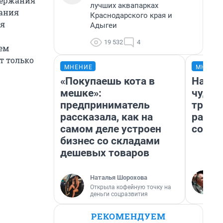
держания
лучших аквапарках
вания
Краснодарского края и
ия
Адыгеи
19 532
4
шем
т только
МНЕНИЕ
МНЕНИ
«Покупаешь кота в
Насле
мешке»:
чудом
предприниматель
транс
рассказала, как на
разне
самом деле устроен
совет
бизнес со складами
дешевых товаров
Наталья Шорохова
Открыла кофейную точку на
деньги соцразвития
РЕКОМЕНДУЕМ