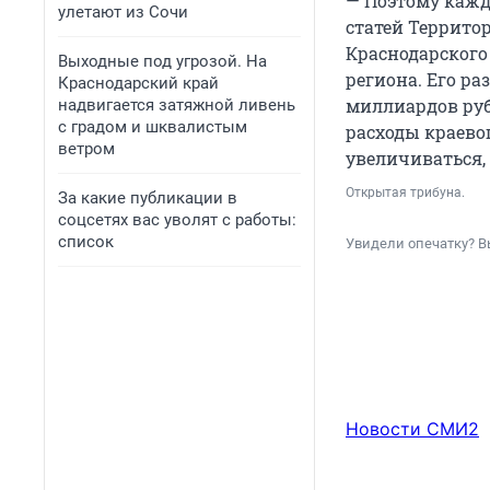
— Поэтому кажд
улетают из Сочи
статей Террито
Краснодарского
Выходные под угрозой. На
региона. Его ра
Краснодарский край
миллиардов руб
надвигается затяжной ливень
с градом и шквалистым
расходы краево
ветром
увеличиваться,
Открытая трибуна.
За какие публикации в
соцсетях вас уволят с работы:
список
Увидели опечатку? В
Новости СМИ2