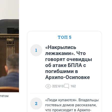
ТОП 5
«Накрылись
1
лежаками». Что
говорят очевидцы
об атаке БПЛА с
погибшими в
Архипо-Осиповке
222 613
162
итетом
«Люди купаются». Владельцы
2
гостевых домов рассказали,
что происходит в Архипо-