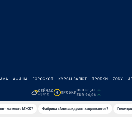
АММА
АФИША
ГОРОСКОП
КУРСЫ ВАЛЮТ
ПРОБКИ
ZODY
И
USD 81,41
СЕЙЧАС
4
ПРОБКИ
+34°C
EUR 94,06
роят на месте МЖК?
Фабрика «Александрия» закрывается?
Гелендж