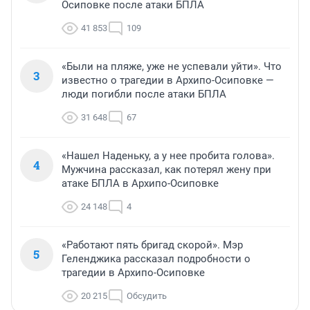
Осиповке после атаки БПЛА
41 853
109
«Были на пляже, уже не успевали уйти». Что
3
известно о трагедии в Архипо-Осиповке —
люди погибли после атаки БПЛА
31 648
67
«Нашел Наденьку, а у нее пробита голова».
4
Мужчина рассказал, как потерял жену при
атаке БПЛА в Архипо-Осиповке
24 148
4
«Работают пять бригад скорой». Мэр
5
Геленджика рассказал подробности о
трагедии в Архипо-Осиповке
20 215
Обсудить