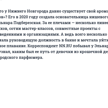
что у Нижнего Новгорода давно существует свой аром
ов»? Его в 2020 году создала основательница нишевог
льнара Подберезская. За ее плечами — несколько лине
ов, сотни мастер-классов, совместные проекты с
едениями и организациями. А ведь всего несколько
мала руководящую должность в банке и мечтала уйти
ное плавание. Корреспондент NN.RU побывал у Эльна
узнал, каким был ее путь от девочки из крошечной д
родского парфюмера.