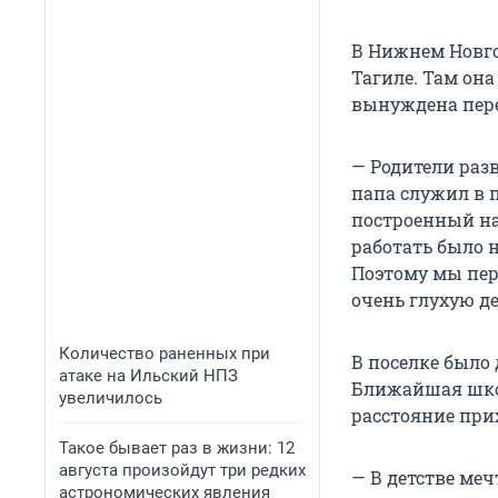
В Нижнем Новго
Тагиле. Там она
вынуждена пере
— Родители разв
папа служил в 
построенный на
работать было 
Поэтому мы пер
очень глухую д
Количество раненных при
В поселке было 
атаке на Ильский НПЗ
Ближайшая школ
увеличилось
расстояние при
Такое бывает раз в жизни: 12
августа произойдут три редких
— В детстве ме
астрономических явления