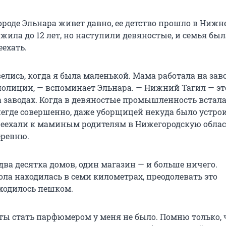
роде Эльнара живет давно, ее детство прошло в Нижн
 жила до 12 лет, но наступили девяностые, и семья был
ехать.
елись, когда я была маленькой. Мама работала на заво
полиции, — вспоминает Эльнара. — Нижний Тагил — это
 заводах. Когда в девяностые промышленность встала
негде совершенно, даже уборщицей некуда было устрои
еехали к маминым родителям в Нижегородскую облас
еревню.
два десятка домов, один магазин — и больше ничего.
а находилась в семи километрах, преодолевать это
ходилось пешком.
чты стать парфюмером у меня не было. Помню только, 