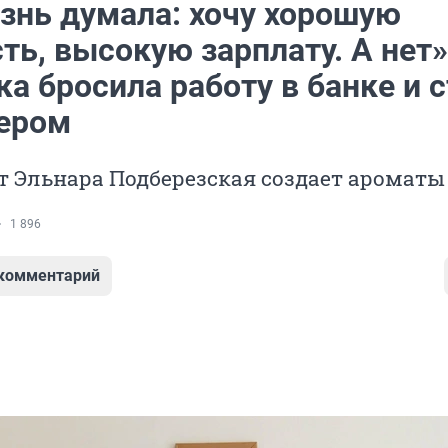
знь думала: хочу хорошую
ь, высокую зарплату. А нет»
а бросила работу в банке и 
ером
т Эльнара Подберезская создает ароматы
1 896
 комментарий