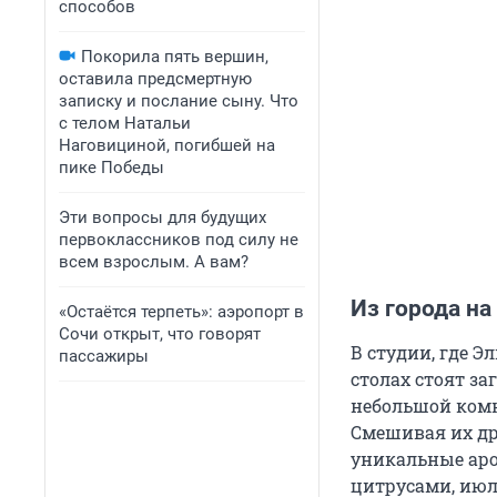
способов
Покорила пять вершин,
оставила предсмертную
записку и послание сыну. Что
с телом Натальи
Наговициной, погибшей на
пике Победы
Эти вопросы для будущих
первоклассников под силу не
всем взрослым. А вам?
Из города на
«Остаётся терпеть»: аэропорт в
Сочи открыт, что говорят
В студии, где Э
пассажиры
столах стоят за
небольшой комн
Смешивая их др
уникальные аро
цитрусами, июл