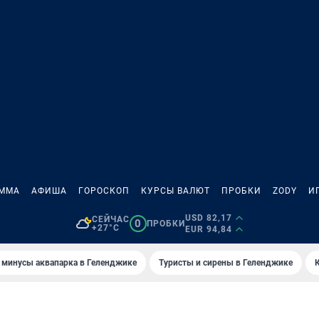
АММА
АФИША
ГОРОСКОП
КУРСЫ ВАЛЮТ
ПРОБКИ
ZODY
И
USD 82,17
СЕЙЧАС
0
ПРОБКИ
+27°C
EUR 94,84
 минусы аквапарка в Геленджике
Туристы и сирены в Геленджике