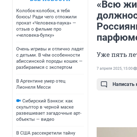
«Всю жи
Колобок-колобок, я тебя
должност
боюсь! Ради чего отложили
прокат «Человека-паука» —
Россиянк
отзыв о фильме про
парфюм
«человека-булку»
Очень игривы и отлично ладят
Уже пять ле
с детьми. В чём особенности
абиссинской породы кошек —
разбираемся с экспертом
7 апреля 2025, 15:00
В Аргентине умер отец
Написать
Лионеля Месси
Сибирский Бэнкси: как
скульптор в черной маске
развешивает загадочные арт-
объекты — видео
В США рассекретили тайну