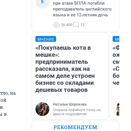
5
при атаке БПЛА погибли
преподаватель английского
языка и ее 12-летняя дочь
26 409
12
МНЕНИЕ
МНЕНИ
«Покупаешь кота в
«Фина
мешке»:
ожида
предприниматель
смотр
рассказала, как на
«Стар
самом деле устроен
больш
бизнес со складами
честн
дешевых товаров
тло, на
ной
Наталья Шорохова
и.
Открыла кофейную точку на
ы в
деньги соцразвития
РЕКОМЕНДУЕМ