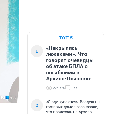
ТОП 5
«Накрылись
1
лежаками». Что
говорят очевидцы
об атаке БПЛА с
погибшими в
Архипо-Осиповке
224 575
165
«Люди купаются». Владельцы
2
гостевых домов рассказали,
что происходит в Архипо-