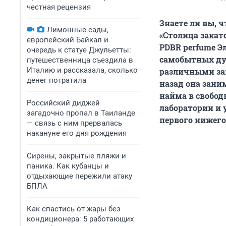
честная рецензия
Знаете ли вы, 
Лимонные сады,
«Столица закат
европейский Байкал и
PDBR perfume Э
очередь к статуе Джульетты:
самобытных дух
путешественница съездила в
Италию и рассказала, сколько
различными зав
денег потратила
назад она зани
найма в свобод
Российский диджей
лаборатории и 
загадочно пропал в Таиланде
первого нижего
— связь с ним прервалась
накануне его дня рождения
Сирены, закрытые пляжи и
паника. Как кубанцы и
отдыхающие пережили атаку
БПЛА
Как спастись от жары без
кондиционера: 5 работающих