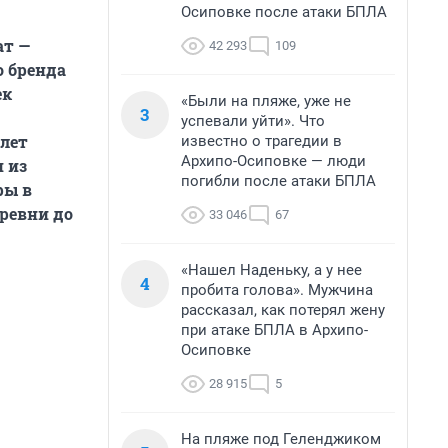
Осиповке после атаки БПЛА
ат —
42 293
109
о бренда
ек
«Были на пляже, уже не
3
успевали уйти». Что
 лет
известно о трагедии в
Архипо-Осиповке — люди
 из
погибли после атаки БПЛА
ры в
еревни до
33 046
67
«Нашел Наденьку, а у нее
4
пробита голова». Мужчина
рассказал, как потерял жену
при атаке БПЛА в Архипо-
Осиповке
28 915
5
На пляже под Геленджиком