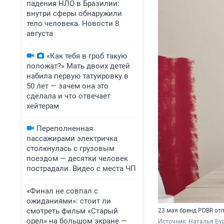
падения НЛО в Бразилии:
внутри сферы обнаружили
тело человека. Новости 8
августа
«Как тебя в гроб такую
положат?» Мать двоих детей
набила первую татуировку в
50 лет — зачем она это
сделала и что отвечает
хейтерам
Переполненная
пассажирами электричка
столкнулась с грузовым
поездом — десятки человек
пострадали. Видео с места ЧП
«Финал не совпал с
ожиданиями»: стоит ли
смотреть фильм «Старый
23 мая бренд PDBR от
орел» на большом экране —
Источник: 
Наталья Бур