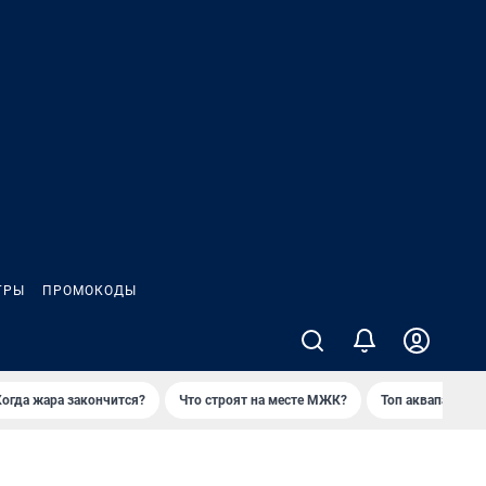
ГРЫ
ПРОМОКОДЫ
Когда жара закончится?
Что строят на месте МЖК?
Топ аквапарков 