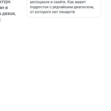
атуре.
мотоцикле и скейте. Как живет
подросток с редчайшим диагнозом,
ие и
от которого нет лекарств
а диван,
к