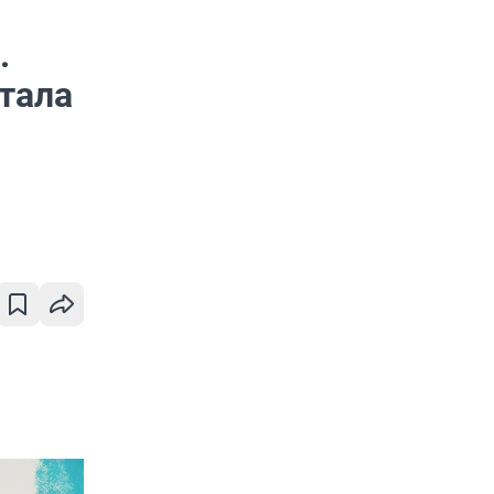
.
стала