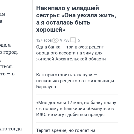
Накипело у младшей
ем
сестры: «Она уехала жить,
а
а я осталась быть
хорошей»
12 часов
9 738
5
де, а
Одна банка — три вкуса: рецепт
 город,
овощного ассорти на зиму для
,
жителей Архангельской области
ться.
ть — в
Как приготовить хачапури —
несколько рецептов от жительницы
Барнаула
«Мне должны 17 млн, но банку плачу
я»: почему в Башкирии обманутые в
ИЖС не могут добиться правды
что тогда
Теряет зрение, но гоняет на