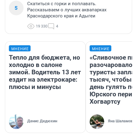
Скатиться с горки и поплавать.
5
Рассказываем о лучших аквапарках
Краснодарского края и Адыгеи
19 330
4
МНЕНИЕ
МНЕНИЕ
Тепло для бюджета, но
«Сливочное пи
холодно в салоне
разочаровало»
зимой. Водитель 13 лет
туристы запла
ездит на электрокаре:
тысяч, чтобы 
плюсы и минусы
день гулять по
Юрского перио
Хогвартсу
Денис Дедюхин
Яна Шаламова