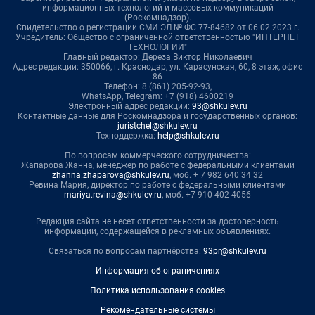
информационных технологий и массовых коммуникаций
(Роскомнадзор).
Свидетельство о регистрации СМИ ЭЛ № ФС 77-84682 от 06.02.2023 г.
Учредитель: Общество с ограниченной ответственностью "ИНТЕРНЕТ
ТЕХНОЛОГИИ"
Главный редактор: Дереза Виктор Николаевич
Адрес редакции: 350066, г. Краснодар, ул. Карасунская, 60, 8 этаж, офис
86
Телефон: 8 (861) 205-92-93,
WhatsApp, Telegram: +7 (918) 4600219
Электронный адрес редакции:
93@shkulev.ru
Контактные данные для Роскомнадзора и государственных органов:
juristchel@shkulev.ru
Техподдержка:
help@shkulev.ru
По вопросам коммерческого сотрудничества:
Жапарова Жанна, менеджер по работе с федеральными клиентами
zhanna.zhaparova@shkulev.ru
, моб. + 7 982 640 34 32
Ревина Мария, директор по работе с федеральными клиентами
mariya.revina@shkulev.ru
, моб. +7 910 402 4056
Редакция сайта не несет ответственности за достоверность
информации, содержащейся в рекламных объявлениях.
Связаться по вопросам партнёрства:
93pr@shkulev.ru
Информация об ограничениях
Политика использования cookies
Рекомендательные системы