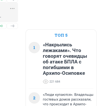
-
+0
–0
ТОП 5
«Накрылись
1
лежаками». Что
говорят очевидцы
об атаке БПЛА с
погибшими в
Архипо-Осиповке
221 684
«Люди купаются». Владельцы
2
гостевых домов рассказали,
что происходит в Архипо-