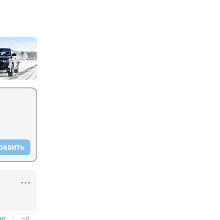
равить
+0
–0