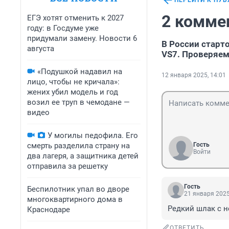
ПЕРЕЙТИ К ПУ
2 комме
ЕГЭ хотят отменить к 2027
году: в Госдуме уже
придумали замену. Новости 6
В России старто
августа
VS7. Проверяем
«Подушкой надавил на
12 января 2025, 14:01
лицо, чтобы не кричала»:
жених убил модель и год
возил ее труп в чемодане —
видео
У могилы педофила. Его
смерть разделила страну на
Гость
Войти
два лагеря, а защитника детей
отправила за решетку
Гость
Беспилотник упал во дворе
21 января 2025
многоквартирного дома в
Редкий шлак с 
Краснодаре
ОТВЕТИТЬ