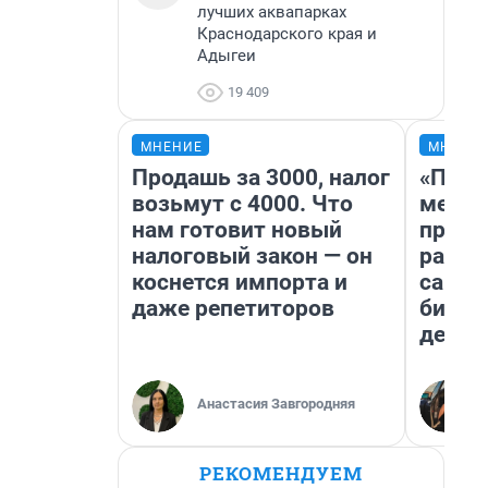
лучших аквапарках
Краснодарского края и
Адыгеи
19 409
МНЕНИЕ
МНЕНИ
Продашь за 3000, налог
«Поку
возьмут с 4000. Что
мешке
нам готовит новый
предп
налоговый закон — он
расска
коснется импорта и
самом
даже репетиторов
бизне
дешев
Анастасия Завгородняя
РЕКОМЕНДУЕМ