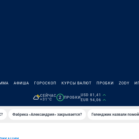
АММА
АФИША
ГОРОСКОП
КУРСЫ ВАЛЮТ
ПРОБКИ
ZODY
И
USD 81,41
СЕЙЧАС
2
ПРОБКИ
+31°C
EUR 94,06
К?
Фабрика «Александрия» закрывается?
Геленджик назвали помо