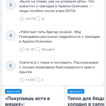
«Были на пляже, уже не успевали уйти». Что
3
известно о трагедии в Архипо-Осиповке —
люди погибли после атаки БПЛА
30 975
67
«Работают пять бригад скорой». Мэр
4
Геленджика рассказал подробности о трагедии
в Архипо-Осиповке
20 101
Обсудить
Скатиться с горки и поплавать. Рассказываем
5
о лучших аквапарках Краснодарского края и
Адыгеи
19 557
4
МНЕНИЕ
МНЕНИЕ
«Покупаешь кота в
Тепло для бюдж
мешке»:
холодно в сало