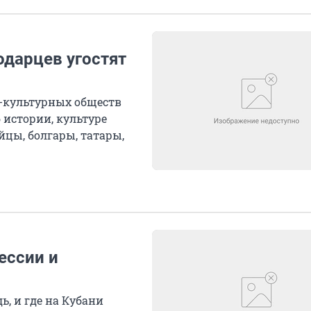
одарцев угостят
о-культурных обществ
 истории, культуре
олгары, татары,
ессии и
ь, и где на Кубани