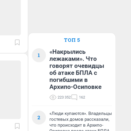
ТОП 5
«Накрылись
1
лежаками». Что
говорят очевидцы
об атаке БПЛА с
погибшими в
Архипо-Осиповке
223 352
162
«Люди купаются». Владельцы
2
гостевых домов рассказали,
что происходит в Архипо-