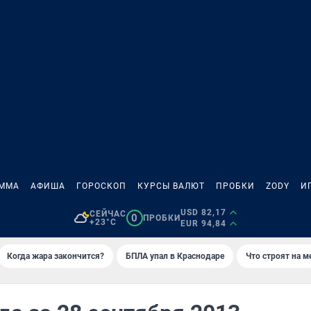
АММА
АФИША
ГОРОСКОП
КУРСЫ ВАЛЮТ
ПРОБКИ
ZODY
И
USD 82,17
СЕЙЧАС
0
ПРОБКИ
+23°C
EUR 94,84
Когда жара закончится?
БПЛА упал в Краснодаре
Что строят на 