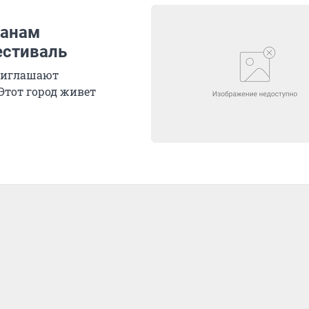
жанам
естиваль
приглашают
«Этот город живет