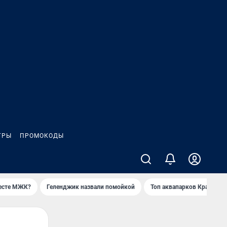
ГРЫ
ПРОМОКОДЫ
месте МЖК?
Геленджик назвали помойкой
Топ аквапарков Краснода