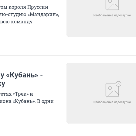
том короля Пруссии
хню-студию «Мандарин»,
 всю команду
у «Кубань» -
жу
етях «Трек» и
иона «Кубань». В одни