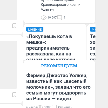
Краснодарского края и
Адыгеи
19 597
4
МНЕНИЕ
МНЕНИЕ
«Покупаешь кота в
Тепло 
мешке»:
холодн
предприниматель
зимой.
рассказала, как на
ездит н
самом деле устроен
плюсы 
бизнес со складами
РЕКОМЕНДУЕМ
дешевых товаров
Фермер Джастас Уолкер,
известный как «веселый
Наталья Шорохова
молочник», заявил что его
Д
Открыла кофейную точку на
деньги соцразвития
семью могут выдворить
из России — видео
6 часов
3 395
Обсудить