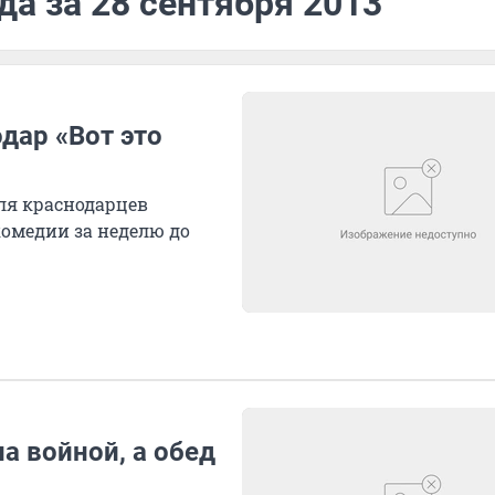
да за 28 сентября 2013
дар «Вот это
ля краснодарцев
омедии за неделю до
а войной, а обед