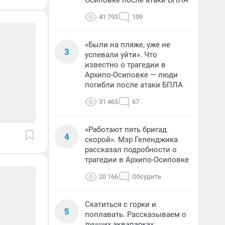
Осиповке после атаки БПЛА
41 793
109
«Были на пляже, уже не
3
успевали уйти». Что
известно о трагедии в
Архипо-Осиповке — люди
погибли после атаки БПЛА
31 465
67
«Работают пять бригад
4
скорой». Мэр Геленджика
рассказал подробности о
трагедии в Архипо-Осиповке
20 166
Обсудить
Скатиться с горки и
5
поплавать. Рассказываем о
лучших аквапарках