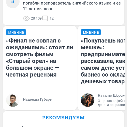
5
погибли преподаватель английского языка и ее
12-летняя дочь
28 109
12
МНЕНИЕ
МНЕНИЕ
«Финал не совпал с
«Покупаешь кот
ожиданиями»: стоит ли
мешке»:
смотреть фильм
предпринимате
«Старый орел» на
рассказала, как
большом экране —
самом деле уст
честная рецензия
бизнес со скла
дешевых товар
Наталья Шорохо
Надежда Губарь
Открыла кофейну
деньги соцразви
РЕКОМЕНДУЕМ